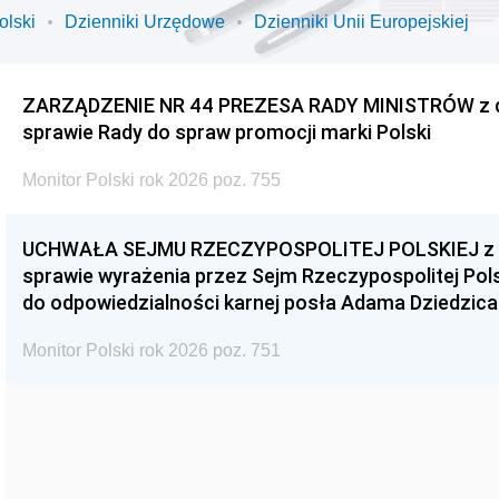
olski
Dzienniki Urzędowe
Dzienniki Unii Europejskiej
ZARZĄDZENIE NR 44 PREZESA RADY MINISTRÓW z dnia
sprawie Rady do spraw promocji marki Polski
Monitor Polski rok 2026 poz. 755
UCHWAŁA SEJMU RZECZYPOSPOLITEJ POLSKIEJ z dnia
sprawie wyrażenia przez Sejm Rzeczypospolitej Pols
do odpowiedzialności karnej posła Adama Dziedzica
Monitor Polski rok 2026 poz. 751