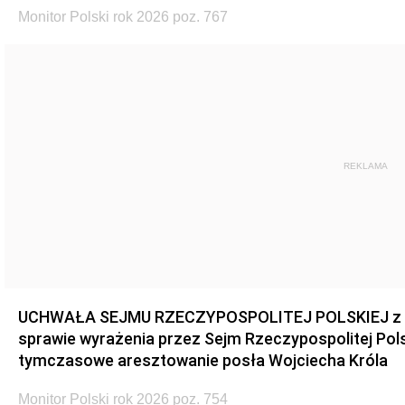
Monitor Polski rok 2026 poz. 767
REKLAMA
UCHWAŁA SEJMU RZECZYPOSPOLITEJ POLSKIEJ z dnia
sprawie wyrażenia przez Sejm Rzeczypospolitej Pols
tymczasowe aresztowanie posła Wojciecha Króla
Monitor Polski rok 2026 poz. 754