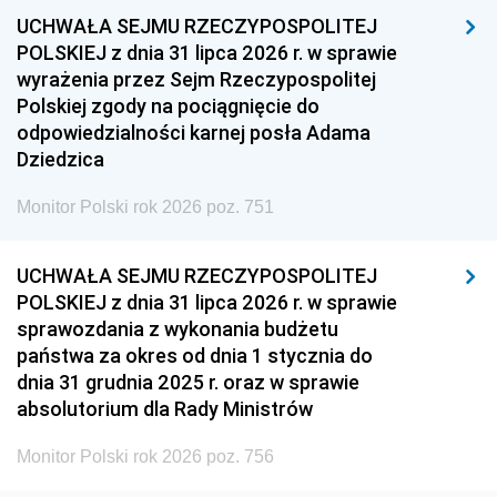
UCHWAŁA SEJMU RZECZYPOSPOLITEJ
1954
1953
1952
POLSKIEJ z dnia 31 lipca 2026 r. w sprawie
1951
1950
1949
wyrażenia przez Sejm Rzeczypospolitej
Polskiej zgody na pociągnięcie do
1948
1947
1946
odpowiedzialności karnej posła Adama
1939
1938
1937
Dziedzica
1936
1930
Monitor Polski rok 2026 poz. 751
UCHWAŁA SEJMU RZECZYPOSPOLITEJ
POLSKIEJ z dnia 31 lipca 2026 r. w sprawie
sprawozdania z wykonania budżetu
państwa za okres od dnia 1 stycznia do
dnia 31 grudnia 2025 r. oraz w sprawie
absolutorium dla Rady Ministrów
Monitor Polski rok 2026 poz. 756