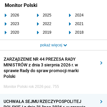
Monitor Polski
2026
2025
2024
2023
2022
2021
2020
2019
2018
2017
2016
2015
pokaż więcej
2014
2013
2012
2011
2010
2009
ZARZĄDZENIE NR 44 PREZESA RADY
MINISTRÓW z dnia 3 sierpnia 2026 r. w
2008
2007
2006
sprawie Rady do spraw promocji marki
2005
2004
2003
Polski
2002
2001
2000
Monitor Polski rok 2026 poz. 755
1999
1998
1997
UCHWAŁA SEJMU RZECZYPOSPOLITEJ
1996
1995
1994