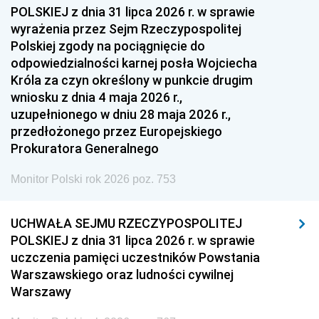
1954
1953
1952
POLSKIEJ z dnia 31 lipca 2026 r. w sprawie
1951
1950
1949
wyrażenia przez Sejm Rzeczypospolitej
Polskiej zgody na pociągnięcie do
1948
1947
1946
odpowiedzialności karnej posła Wojciecha
1939
1938
1937
Króla za czyn określony w punkcie drugim
wniosku z dnia 4 maja 2026 r.,
1936
1930
uzupełnionego w dniu 28 maja 2026 r.,
przedłożonego przez Europejskiego
Prokuratora Generalnego
Monitor Polski rok 2026 poz. 753
UCHWAŁA SEJMU RZECZYPOSPOLITEJ
POLSKIEJ z dnia 31 lipca 2026 r. w sprawie
uczczenia pamięci uczestników Powstania
Warszawskiego oraz ludności cywilnej
Warszawy