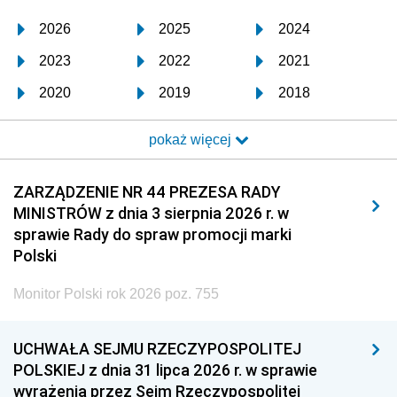
2026
2025
2024
2023
2022
2021
2020
2019
2018
2017
2016
2015
pokaż więcej
2014
2013
2012
2011
2010
2009
ZARZĄDZENIE NR 44 PREZESA RADY
MINISTRÓW z dnia 3 sierpnia 2026 r. w
2008
2007
2006
sprawie Rady do spraw promocji marki
2005
2004
2003
Polski
2002
2001
2000
Monitor Polski rok 2026 poz. 755
1999
1998
1997
UCHWAŁA SEJMU RZECZYPOSPOLITEJ
1996
1995
1994
POLSKIEJ z dnia 31 lipca 2026 r. w sprawie
1993
1992
1991
wyrażenia przez Sejm Rzeczypospolitej