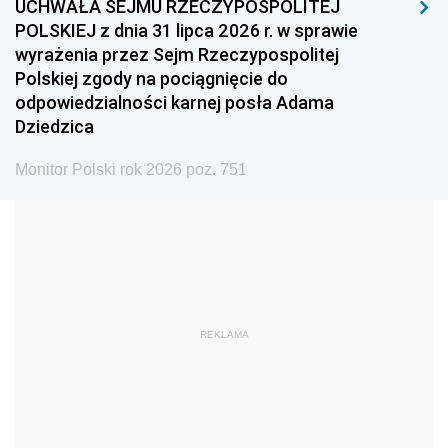
UCHWAŁA SEJMU RZECZYPOSPOLITEJ
1996
1995
1994
POLSKIEJ z dnia 31 lipca 2026 r. w sprawie
1993
1992
1991
wyrażenia przez Sejm Rzeczypospolitej
Polskiej zgody na pociągnięcie do
1990
1989
1988
odpowiedzialności karnej posła Adama
1987
1986
1985
Dziedzica
1984
1983
1982
Monitor Polski rok 2026 poz. 751
1981
1980
1979
1978
1977
1976
1975
1974
1973
1972
1971
1970
1969
1968
1967
REKLAMA
1966
1965
1964
1963
1962
1961
1960
1959
1958