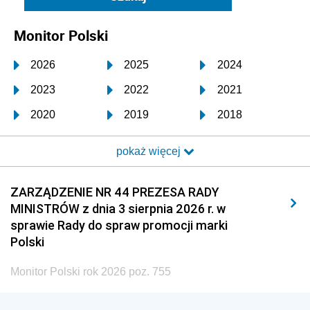
Monitor Polski
2026
2025
2024
2023
2022
2021
2020
2019
2018
2017
2016
2015
pokaż więcej
2014
2013
2012
2011
2010
2009
ZARZĄDZENIE NR 44 PREZESA RADY
MINISTRÓW z dnia 3 sierpnia 2026 r. w
2008
2007
2006
sprawie Rady do spraw promocji marki
2005
2004
2003
Polski
2002
2001
2000
Monitor Polski rok 2026 poz. 755
1999
1998
1997