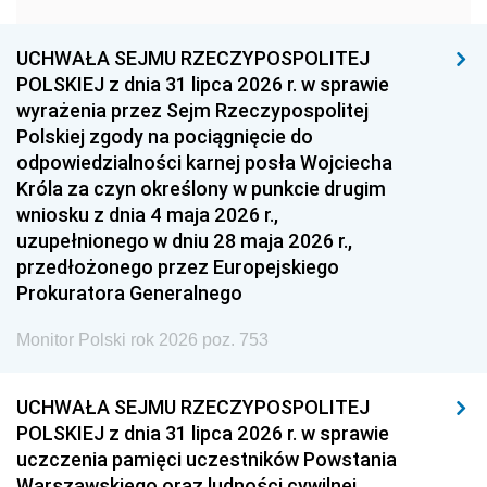
1957
1956
1955
UCHWAŁA SEJMU RZECZYPOSPOLITEJ
1954
1953
1952
POLSKIEJ z dnia 31 lipca 2026 r. w sprawie
1951
1950
1949
wyrażenia przez Sejm Rzeczypospolitej
Polskiej zgody na pociągnięcie do
1948
1947
1946
odpowiedzialności karnej posła Wojciecha
1939
1938
1937
Króla za czyn określony w punkcie drugim
wniosku z dnia 4 maja 2026 r.,
1936
1930
uzupełnionego w dniu 28 maja 2026 r.,
przedłożonego przez Europejskiego
Prokuratora Generalnego
Monitor Polski rok 2026 poz. 753
UCHWAŁA SEJMU RZECZYPOSPOLITEJ
POLSKIEJ z dnia 31 lipca 2026 r. w sprawie
uczczenia pamięci uczestników Powstania
Warszawskiego oraz ludności cywilnej