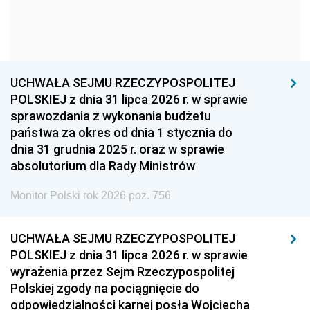
1954
1953
1952
1951
1950
1949
1948
1947
1946
UCHWAŁA SEJMU RZECZYPOSPOLITEJ
1939
1938
1937
POLSKIEJ z dnia 31 lipca 2026 r. w sprawie
sprawozdania z wykonania budżetu
1936
1930
państwa za okres od dnia 1 stycznia do
dnia 31 grudnia 2025 r. oraz w sprawie
absolutorium dla Rady Ministrów
Monitor Polski rok 2026 poz. 756
UCHWAŁA SEJMU RZECZYPOSPOLITEJ
POLSKIEJ z dnia 31 lipca 2026 r. w sprawie
wyrażenia przez Sejm Rzeczypospolitej
Polskiej zgody na pociągnięcie do
odpowiedzialności karnej posła Wojciecha