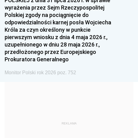
POLSKIEJ z dnia 31 lipca 2026 r. w sprawie
1993
1992
1991
wyrażenia przez Sejm Rzeczypospolitej
Polskiej zgody na pociągnięcie do
1990
1989
1988
odpowiedzialności karnej posła Wojciecha
1987
1986
1985
Króla za czyn określony w punkcie
pierwszym wniosku z dnia 4 maja 2026 r.,
1984
1983
1982
uzupełnionego w dniu 28 maja 2026 r.,
1981
1980
1979
przedłożonego przez Europejskiego
Prokuratora Generalnego
1978
1977
1976
1975
1974
1973
Monitor Polski rok 2026 poz. 752
1972
1971
1970
1969
1968
1967
1966
1965
1964
1963
1962
1961
REKLAMA
1960
1959
1958
1957
1956
1955