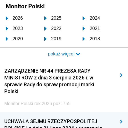
Monitor Polski
2026
2025
2024
2023
2022
2021
2020
2019
2018
2017
2016
2015
pokaż więcej
2014
2013
2012
2011
2010
2009
ZARZĄDZENIE NR 44 PREZESA RADY
MINISTRÓW z dnia 3 sierpnia 2026 r. w
2008
2007
2006
sprawie Rady do spraw promocji marki
2005
2004
2003
Polski
2002
2001
2000
Monitor Polski rok 2026 poz. 755
1999
1998
1997
UCHWAŁA SEJMU RZECZYPOSPOLITEJ
1996
1995
1994