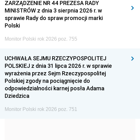
2011
2010
2009
ZARZĄDZENIE NR 44 PREZESA RADY
MINISTRÓW z dnia 3 sierpnia 2026 r. w
2008
2007
2006
sprawie Rady do spraw promocji marki
2005
2004
2003
Polski
2002
2001
2000
Monitor Polski rok 2026 poz. 755
1999
1998
1997
UCHWAŁA SEJMU RZECZYPOSPOLITEJ
1996
1995
1994
POLSKIEJ z dnia 31 lipca 2026 r. w sprawie
1993
1992
1991
wyrażenia przez Sejm Rzeczypospolitej
Polskiej zgody na pociągnięcie do
1990
1989
1988
odpowiedzialności karnej posła Adama
1987
1986
1985
Dziedzica
1984
1983
1982
Monitor Polski rok 2026 poz. 751
1981
1980
1979
1978
1977
1976
1975
1974
1973