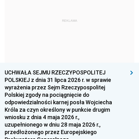
1972
1971
1970
1969
1968
1967
REKLAMA
1966
1965
1964
1963
1962
1961
1960
1959
1958
1957
1956
1955
UCHWAŁA SEJMU RZECZYPOSPOLITEJ
1954
1953
1952
POLSKIEJ z dnia 31 lipca 2026 r. w sprawie
1951
1950
1949
wyrażenia przez Sejm Rzeczypospolitej
Polskiej zgody na pociągnięcie do
1948
1947
1946
odpowiedzialności karnej posła Wojciecha
1939
1938
1937
Króla za czyn określony w punkcie drugim
wniosku z dnia 4 maja 2026 r.,
1936
1930
uzupełnionego w dniu 28 maja 2026 r.,
przedłożonego przez Europejskiego