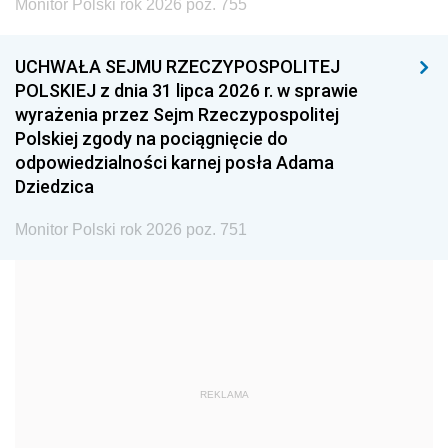
Monitor Polski rok 2026 poz. 755
1999
1998
1997
UCHWAŁA SEJMU RZECZYPOSPOLITEJ
1996
1995
1994
POLSKIEJ z dnia 31 lipca 2026 r. w sprawie
1993
1992
1991
wyrażenia przez Sejm Rzeczypospolitej
Polskiej zgody na pociągnięcie do
1990
1989
1988
odpowiedzialności karnej posła Adama
1987
1986
1985
Dziedzica
1984
1983
1982
Monitor Polski rok 2026 poz. 751
1981
1980
1979
1978
1977
1976
1975
1974
1973
1972
1971
1970
1969
1968
1967
REKLAMA
1966
1965
1964