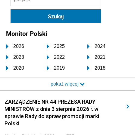
Monitor Polski
2026
2025
2024
2023
2022
2021
2020
2019
2018
2017
2016
2015
pokaż więcej
2014
2013
2012
2011
2010
2009
ZARZĄDZENIE NR 44 PREZESA RADY
MINISTRÓW z dnia 3 sierpnia 2026 r. w
2008
2007
2006
sprawie Rady do spraw promocji marki
2005
2004
2003
Polski
2002
2001
2000