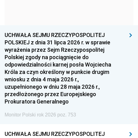
1963
1962
1961
1960
1959
1958
1957
1956
1955
UCHWAŁA SEJMU RZECZYPOSPOLITEJ
1954
1953
1952
POLSKIEJ z dnia 31 lipca 2026 r. w sprawie
1951
1950
1949
wyrażenia przez Sejm Rzeczypospolitej
Polskiej zgody na pociągnięcie do
1948
1947
1946
odpowiedzialności karnej posła Wojciecha
1939
1938
1937
Króla za czyn określony w punkcie drugim
wniosku z dnia 4 maja 2026 r.,
1936
1930
uzupełnionego w dniu 28 maja 2026 r.,
przedłożonego przez Europejskiego
Prokuratora Generalnego
Monitor Polski rok 2026 poz. 753
UCHWAŁA SEJMU RZECZYPOSPOLITEJ