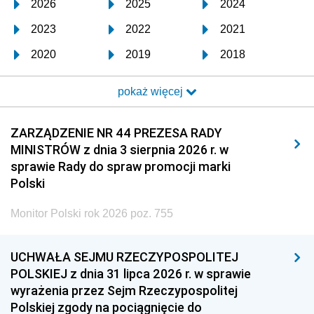
2026
2025
2024
2023
2022
2021
2020
2019
2018
2017
2016
2015
pokaż więcej
2014
2013
2012
2011
2010
2009
ZARZĄDZENIE NR 44 PREZESA RADY
MINISTRÓW z dnia 3 sierpnia 2026 r. w
2008
2007
2006
sprawie Rady do spraw promocji marki
2005
2004
2003
Polski
2002
2001
2000
Monitor Polski rok 2026 poz. 755
1999
1998
1997
UCHWAŁA SEJMU RZECZYPOSPOLITEJ
1996
1995
1994
POLSKIEJ z dnia 31 lipca 2026 r. w sprawie
1993
1992
1991
wyrażenia przez Sejm Rzeczypospolitej
Polskiej zgody na pociągnięcie do
1990
1989
1988