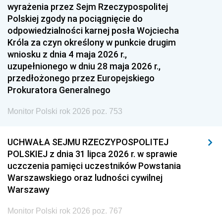
1951
1950
1949
wyrażenia przez Sejm Rzeczypospolitej
Polskiej zgody na pociągnięcie do
1948
1947
1946
odpowiedzialności karnej posła Wojciecha
1939
1938
1937
Króla za czyn określony w punkcie drugim
wniosku z dnia 4 maja 2026 r.,
1936
1930
uzupełnionego w dniu 28 maja 2026 r.,
przedłożonego przez Europejskiego
Prokuratora Generalnego
Monitor Polski rok 2026 poz. 753
UCHWAŁA SEJMU RZECZYPOSPOLITEJ
POLSKIEJ z dnia 31 lipca 2026 r. w sprawie
uczczenia pamięci uczestników Powstania
Warszawskiego oraz ludności cywilnej
Warszawy
Monitor Polski rok 2026 poz. 767