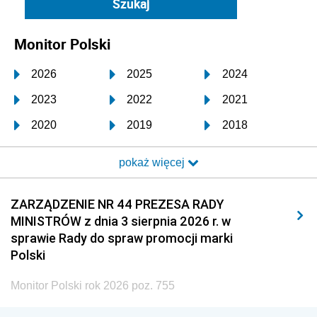
Monitor Polski
2026
2025
2024
2023
2022
2021
2020
2019
2018
2017
2016
2015
pokaż więcej
2014
2013
2012
2011
2010
2009
ZARZĄDZENIE NR 44 PREZESA RADY
MINISTRÓW z dnia 3 sierpnia 2026 r. w
2008
2007
2006
sprawie Rady do spraw promocji marki
2005
2004
2003
Polski
2002
2001
2000
Monitor Polski rok 2026 poz. 755
1999
1998
1997