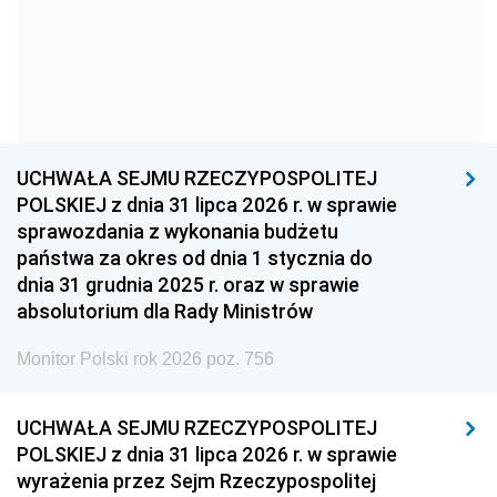
1960
1959
1958
1957
1956
1955
1954
1953
1952
1951
1950
1949
1948
1947
1946
UCHWAŁA SEJMU RZECZYPOSPOLITEJ
1939
1938
1937
POLSKIEJ z dnia 31 lipca 2026 r. w sprawie
sprawozdania z wykonania budżetu
1936
1930
państwa za okres od dnia 1 stycznia do
dnia 31 grudnia 2025 r. oraz w sprawie
absolutorium dla Rady Ministrów
Monitor Polski rok 2026 poz. 756
UCHWAŁA SEJMU RZECZYPOSPOLITEJ
POLSKIEJ z dnia 31 lipca 2026 r. w sprawie
wyrażenia przez Sejm Rzeczypospolitej