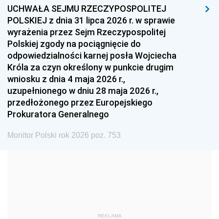
UCHWAŁA SEJMU RZECZYPOSPOLITEJ
1996
1995
1994
POLSKIEJ z dnia 31 lipca 2026 r. w sprawie
1993
1992
1991
wyrażenia przez Sejm Rzeczypospolitej
Polskiej zgody na pociągnięcie do
1990
1989
1988
odpowiedzialności karnej posła Wojciecha
1987
1986
1985
Króla za czyn określony w punkcie drugim
wniosku z dnia 4 maja 2026 r.,
1984
1983
1982
uzupełnionego w dniu 28 maja 2026 r.,
1981
1980
1979
przedłożonego przez Europejskiego
Prokuratora Generalnego
1978
1977
1976
1975
1974
1973
Monitor Polski rok 2026 poz. 753
1972
1971
1970
1969
1968
1967
1966
1965
1964
1963
1962
1961
REKLAMA