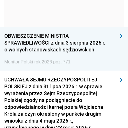
1969
1968
1967
1966
1965
1964
1963
1962
1961
1960
1959
1958
OBWIESZCZENIE MINISTRA
1957
1956
1955
SPRAWIEDLIWOŚCI z dnia 3 sierpnia 2026 r.
o wolnych stanowiskach sędziowskich
1954
1953
1952
Monitor Polski rok 2026 poz. 771
1951
1950
1949
1948
1947
1946
UCHWAŁA SEJMU RZECZYPOSPOLITEJ
1939
1938
1937
POLSKIEJ z dnia 31 lipca 2026 r. w sprawie
wyrażenia przez Sejm Rzeczypospolitej
1936
1930
Polskiej zgody na pociągnięcie do
odpowiedzialności karnej posła Wojciecha
Króla za czyn określony w punkcie drugim
wniosku z dnia 4 maja 2026 r.,
uzupełnionego w dniu 28 maja 2026 r.,