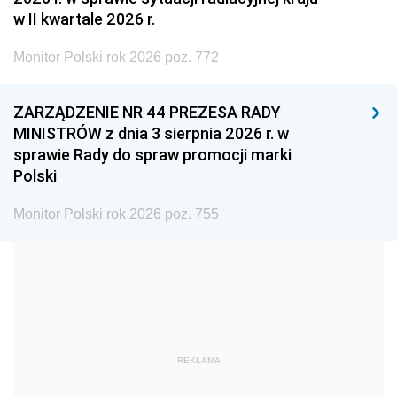
2005
2004
2003
w II kwartale 2026 r.
2002
2001
2000
Monitor Polski rok 2026 poz. 772
1999
1998
1997
ZARZĄDZENIE NR 44 PREZESA RADY
1996
1995
1994
MINISTRÓW z dnia 3 sierpnia 2026 r. w
1993
1992
1991
sprawie Rady do spraw promocji marki
Polski
1990
1989
1988
1987
1986
1985
Monitor Polski rok 2026 poz. 755
1984
1983
1982
1981
1980
1979
1978
1977
1976
1975
1974
1973
REKLAMA
1972
1971
1970