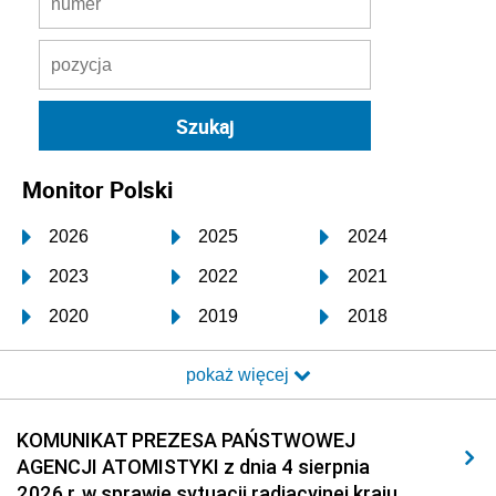
Monitor Polski
2026
2025
2024
2023
2022
2021
2020
2019
2018
2017
2016
2015
pokaż więcej
2014
2013
2012
2011
2010
2009
KOMUNIKAT PREZESA PAŃSTWOWEJ
AGENCJI ATOMISTYKI z dnia 4 sierpnia
2008
2007
2006
2026 r. w sprawie sytuacji radiacyjnej kraju