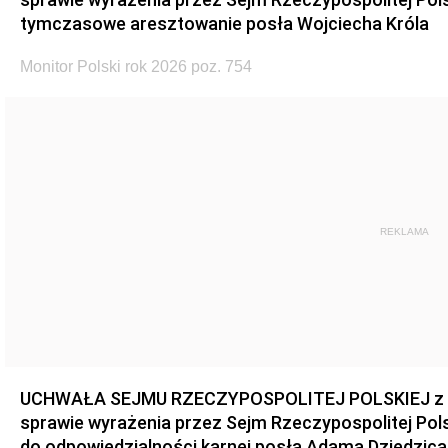
tymczasowe aresztowanie posła Wojciecha Króla
Monitor Polski rok 2026 poz. 754
REKLAMA
UCHWAŁA SEJMU RZECZYPOSPOLITEJ POLSKIEJ z dnia
sprawie wyrażenia przez Sejm Rzeczypospolitej Pols
do odpowiedzialności karnej posła Adama Dziedzica