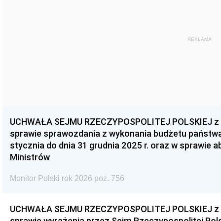
REKLAMA
UCHWAŁA SEJMU RZECZYPOSPOLITEJ POLSKIEJ z dnia
sprawie sprawozdania z wykonania budżetu państwa 
stycznia do dnia 31 grudnia 2025 r. oraz w sprawie 
Ministrów
Monitor Polski rok 2026 poz. 756
UCHWAŁA SEJMU RZECZYPOSPOLITEJ POLSKIEJ z dnia
sprawie wyrażenia przez Sejm Rzeczypospolitej Pols