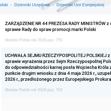
olski
Dzienniki Urzędowe
Dzienniki Unii Europejskiej
ZARZĄDZENIE NR 44 PREZESA RADY MINISTRÓW z dnia
sprawie Rady do spraw promocji marki Polski
Monitor Polski rok 2026 poz. 755
UCHWAŁA SEJMU RZECZYPOSPOLITEJ POLSKIEJ z dnia
sprawie wyrażenia przez Sejm Rzeczypospolitej Pols
do odpowiedzialności karnej posła Wojciecha Króla 
punkcie drugim wniosku z dnia 4 maja 2026 r., uzupe
2026 r., przedłożonego przez Europejskiego Prokur
Monitor Polski rok 2026 poz. 753