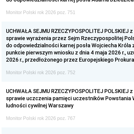
Monitor Polski rok 2026 poz. 751
UCHWAŁA SEJMU RZECZYPOSPOLITEJ POLSKIEJ z dnia
sprawie wyrażenia przez Sejm Rzeczypospolitej Pols
do odpowiedzialności karnej posła Wojciecha Króla 
punkcie pierwszym wniosku z dnia 4 maja 2026 r., u
2026 r., przedłożonego przez Europejskiego Prokur
Monitor Polski rok 2026 poz. 752
UCHWAŁA SEJMU RZECZYPOSPOLITEJ POLSKIEJ z dnia
sprawie uczczenia pamięci uczestników Powstania
ludności cywilnej Warszawy
Monitor Polski rok 2026 poz. 767