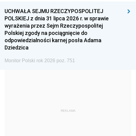
UCHWAŁA SEJMU RZECZYPOSPOLITEJ
1996
1995
1994
POLSKIEJ z dnia 31 lipca 2026 r. w sprawie
1993
1992
1991
wyrażenia przez Sejm Rzeczypospolitej
Polskiej zgody na pociągnięcie do
1990
1989
1988
odpowiedzialności karnej posła Adama
1987
1986
1985
Dziedzica
1984
1983
1982
Monitor Polski rok 2026 poz. 751
1981
1980
1979
1978
1977
1976
1975
1974
1973
1972
1971
1970
1969
1968
1967
REKLAMA
1966
1965
1964
1963
1962
1961