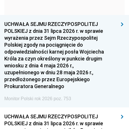
1960
1959
1958
1957
1956
1955
UCHWAŁA SEJMU RZECZYPOSPOLITEJ
1954
1953
1952
POLSKIEJ z dnia 31 lipca 2026 r. w sprawie
1951
1950
1949
wyrażenia przez Sejm Rzeczypospolitej
Polskiej zgody na pociągnięcie do
1948
1947
1946
odpowiedzialności karnej posła Wojciecha
1939
1938
1937
Króla za czyn określony w punkcie drugim
wniosku z dnia 4 maja 2026 r.,
1936
1930
uzupełnionego w dniu 28 maja 2026 r.,
przedłożonego przez Europejskiego
Prokuratora Generalnego
Monitor Polski rok 2026 poz. 753
UCHWAŁA SEJMU RZECZYPOSPOLITEJ
POLSKIEJ z dnia 31 lipca 2026 r. w sprawie