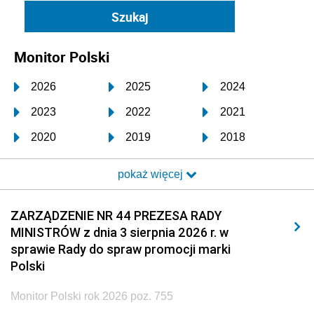
Monitor Polski
2026
2025
2024
2023
2022
2021
2020
2019
2018
2017
2016
2015
pokaż więcej
2014
2013
2012
2011
2010
2009
ZARZĄDZENIE NR 44 PREZESA RADY
MINISTRÓW z dnia 3 sierpnia 2026 r. w
2008
2007
2006
sprawie Rady do spraw promocji marki
2005
2004
2003
Polski
2002
2001
2000
Monitor Polski rok 2026 poz. 755
1999
1998
1997