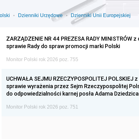
olski
Dzienniki Urzędowe
Dzienniki Unii Europejskiej
ZARZĄDZENIE NR 44 PREZESA RADY MINISTRÓW z dnia
sprawie Rady do spraw promocji marki Polski
Monitor Polski rok 2026 poz. 755
UCHWAŁA SEJMU RZECZYPOSPOLITEJ POLSKIEJ z dnia
sprawie wyrażenia przez Sejm Rzeczypospolitej Pols
do odpowiedzialności karnej posła Adama Dziedzica
Monitor Polski rok 2026 poz. 751