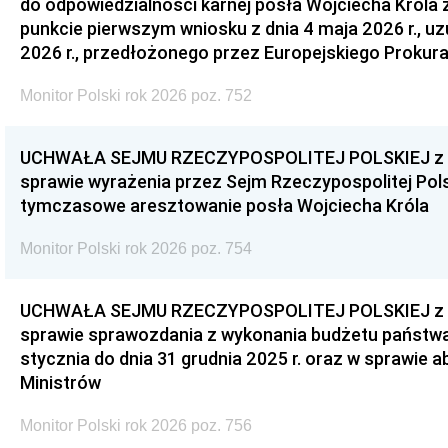
do odpowiedzialności karnej posła Wojciecha Króla 
punkcie pierwszym wniosku z dnia 4 maja 2026 r., u
2026 r., przedłożonego przez Europejskiego Prokur
Monitor Polski rok 2026 poz. 752
UCHWAŁA SEJMU RZECZYPOSPOLITEJ POLSKIEJ z dnia
sprawie wyrażenia przez Sejm Rzeczypospolitej Pols
tymczasowe aresztowanie posła Wojciecha Króla
Monitor Polski rok 2026 poz. 754
UCHWAŁA SEJMU RZECZYPOSPOLITEJ POLSKIEJ z dnia
sprawie sprawozdania z wykonania budżetu państwa 
stycznia do dnia 31 grudnia 2025 r. oraz w sprawie 
Ministrów
Monitor Polski rok 2026 poz. 756