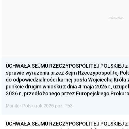
REKLAMA
UCHWAŁA SEJMU RZECZYPOSPOLITEJ POLSKIEJ z dnia
sprawie wyrażenia przez Sejm Rzeczypospolitej Pols
do odpowiedzialności karnej posła Wojciecha Króla 
punkcie drugim wniosku z dnia 4 maja 2026 r., uzupe
2026 r., przedłożonego przez Europejskiego Prokur
Monitor Polski rok 2026 poz. 753
UCHWAŁA SEJMU RZECZYPOSPOLITEJ POLSKIEJ z dnia