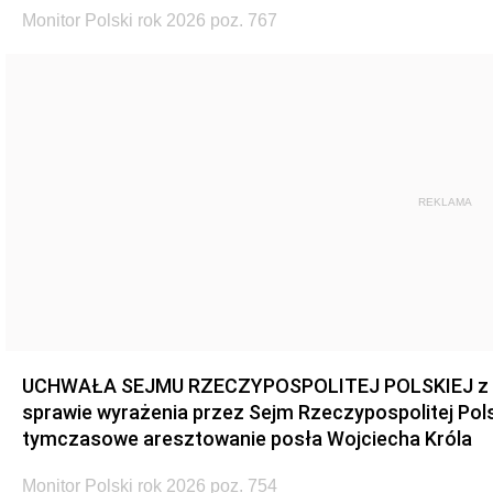
Monitor Polski rok 2026 poz. 767
REKLAMA
UCHWAŁA SEJMU RZECZYPOSPOLITEJ POLSKIEJ z dnia
sprawie wyrażenia przez Sejm Rzeczypospolitej Pols
tymczasowe aresztowanie posła Wojciecha Króla
Monitor Polski rok 2026 poz. 754