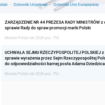
olski
Dzienniki Urzędowe
Dzienniki Unii Europejskiej
ZARZĄDZENIE NR 44 PREZESA RADY MINISTRÓW z dnia
sprawie Rady do spraw promocji marki Polski
Monitor Polski rok 2026 poz. 755
UCHWAŁA SEJMU RZECZYPOSPOLITEJ POLSKIEJ z dnia
sprawie wyrażenia przez Sejm Rzeczypospolitej Pols
do odpowiedzialności karnej posła Adama Dziedzica
Monitor Polski rok 2026 poz. 751