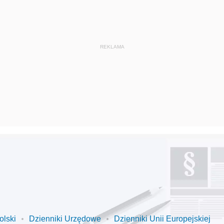
olski
Dzienniki Urzędowe
Dzienniki Unii Europejskiej