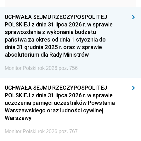
1957
1956
1955
UCHWAŁA SEJMU RZECZYPOSPOLITEJ
1954
1953
1952
POLSKIEJ z dnia 31 lipca 2026 r. w sprawie
1951
1950
1949
sprawozdania z wykonania budżetu
państwa za okres od dnia 1 stycznia do
1948
1947
1946
dnia 31 grudnia 2025 r. oraz w sprawie
1939
1938
1937
absolutorium dla Rady Ministrów
1936
1930
Monitor Polski rok 2026 poz. 756
UCHWAŁA SEJMU RZECZYPOSPOLITEJ
POLSKIEJ z dnia 31 lipca 2026 r. w sprawie
uczczenia pamięci uczestników Powstania
Warszawskiego oraz ludności cywilnej
Warszawy
Monitor Polski rok 2026 poz. 767