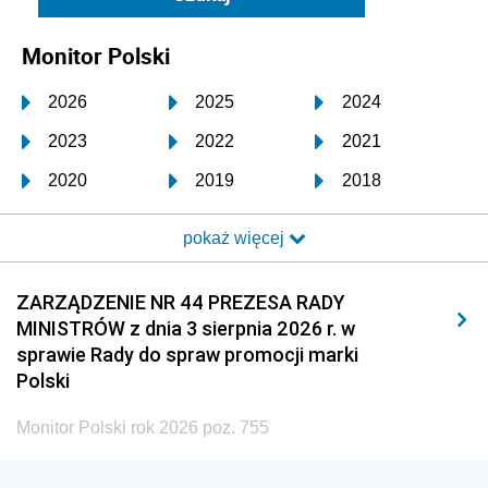
Monitor Polski
2026
2025
2024
2023
2022
2021
2020
2019
2018
2017
2016
2015
pokaż więcej
2014
2013
2012
2011
2010
2009
ZARZĄDZENIE NR 44 PREZESA RADY
MINISTRÓW z dnia 3 sierpnia 2026 r. w
2008
2007
2006
sprawie Rady do spraw promocji marki
2005
2004
2003
Polski
2002
2001
2000
Monitor Polski rok 2026 poz. 755
1999
1998
1997