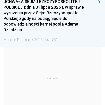
UCHWAŁA SEJMU RZECZYPOSPOLITEJ
1996
1995
1994
POLSKIEJ z dnia 31 lipca 2026 r. w sprawie
1993
1992
1991
wyrażenia przez Sejm Rzeczypospolitej
Polskiej zgody na pociągnięcie do
1990
1989
1988
odpowiedzialności karnej posła Adama
1987
1986
1985
Dziedzica
1984
1983
1982
Monitor Polski rok 2026 poz. 751
1981
1980
1979
1978
1977
1976
1975
1974
1973
1972
1971
1970
1969
1968
1967
REKLAMA
1966
1965
1964
1963
1962
1961
1960
1959
1958