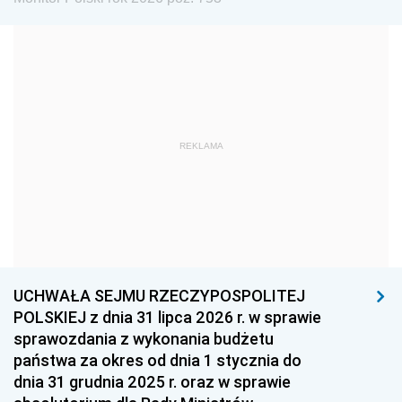
1972
1971
1970
1969
1968
1967
1966
1965
1964
1963
1962
1961
REKLAMA
1960
1959
1958
1957
1956
1955
1954
1953
1952
1951
1950
1949
1948
1947
1946
UCHWAŁA SEJMU RZECZYPOSPOLITEJ
1939
1938
1937
POLSKIEJ z dnia 31 lipca 2026 r. w sprawie
sprawozdania z wykonania budżetu
1936
1930
państwa za okres od dnia 1 stycznia do
dnia 31 grudnia 2025 r. oraz w sprawie