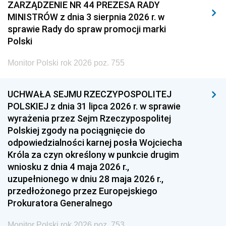
2011
2010
2009
ZARZĄDZENIE NR 44 PREZESA RADY
MINISTRÓW z dnia 3 sierpnia 2026 r. w
2008
2007
2006
sprawie Rady do spraw promocji marki
2005
2004
2003
Polski
2002
2001
2000
Monitor Polski rok 2026 poz. 755
1999
1998
1997
UCHWAŁA SEJMU RZECZYPOSPOLITEJ
1996
1995
1994
POLSKIEJ z dnia 31 lipca 2026 r. w sprawie
1993
1992
1991
wyrażenia przez Sejm Rzeczypospolitej
Polskiej zgody na pociągnięcie do
1990
1989
1988
odpowiedzialności karnej posła Wojciecha
1987
1986
1985
Króla za czyn określony w punkcie drugim
wniosku z dnia 4 maja 2026 r.,
1984
1983
1982
uzupełnionego w dniu 28 maja 2026 r.,
1981
1980
1979
przedłożonego przez Europejskiego
Prokuratora Generalnego
1978
1977
1976
1975
1974
1973
Monitor Polski rok 2026 poz. 753