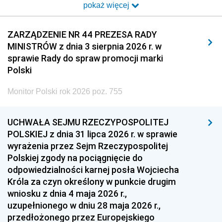
pokaż więcej
2014
2013
2012
2011
2010
2009
ZARZĄDZENIE NR 44 PREZESA RADY
MINISTRÓW z dnia 3 sierpnia 2026 r. w
2008
2007
2006
sprawie Rady do spraw promocji marki
2005
2004
2003
Polski
2002
2001
2000
Monitor Polski rok 2026 poz. 755
1999
1998
1997
UCHWAŁA SEJMU RZECZYPOSPOLITEJ
1996
1995
1994
POLSKIEJ z dnia 31 lipca 2026 r. w sprawie
1993
1992
1991
wyrażenia przez Sejm Rzeczypospolitej
Polskiej zgody na pociągnięcie do
1990
1989
1988
odpowiedzialności karnej posła Wojciecha
1987
1986
1985
Króla za czyn określony w punkcie drugim
wniosku z dnia 4 maja 2026 r.,
1984
1983
1982
uzupełnionego w dniu 28 maja 2026 r.,
1981
1980
1979
przedłożonego przez Europejskiego