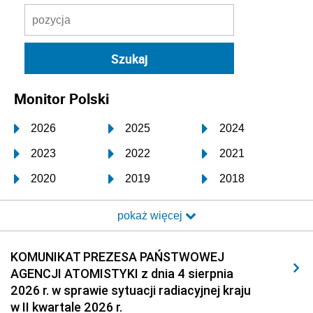
Monitor Polski
2026
2025
2024
2023
2022
2021
2020
2019
2018
2017
2016
2015
pokaż więcej
2014
2013
2012
2011
2010
2009
KOMUNIKAT PREZESA PAŃSTWOWEJ
AGENCJI ATOMISTYKI z dnia 4 sierpnia
2008
2007
2006
2026 r. w sprawie sytuacji radiacyjnej kraju
2005
2004
2003
w II kwartale 2026 r.