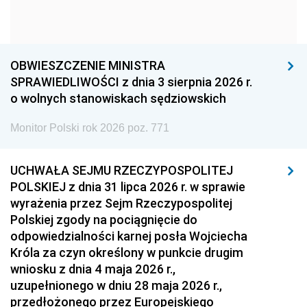
1966
1965
1964
1963
1962
1961
1960
1959
1958
OBWIESZCZENIE MINISTRA
1957
1956
1955
SPRAWIEDLIWOŚCI z dnia 3 sierpnia 2026 r.
o wolnych stanowiskach sędziowskich
1954
1953
1952
Monitor Polski rok 2026 poz. 771
1951
1950
1949
1948
1947
1946
UCHWAŁA SEJMU RZECZYPOSPOLITEJ
1939
1938
1937
POLSKIEJ z dnia 31 lipca 2026 r. w sprawie
wyrażenia przez Sejm Rzeczypospolitej
1936
1930
Polskiej zgody na pociągnięcie do
odpowiedzialności karnej posła Wojciecha
Króla za czyn określony w punkcie drugim
wniosku z dnia 4 maja 2026 r.,
uzupełnionego w dniu 28 maja 2026 r.,
przedłożonego przez Europejskiego