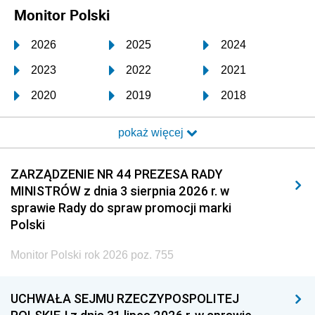
Monitor Polski
2026
2025
2024
2023
2022
2021
2020
2019
2018
2017
2016
2015
pokaż więcej
2014
2013
2012
2011
2010
2009
ZARZĄDZENIE NR 44 PREZESA RADY
MINISTRÓW z dnia 3 sierpnia 2026 r. w
2008
2007
2006
sprawie Rady do spraw promocji marki
2005
2004
2003
Polski
2002
2001
2000
Monitor Polski rok 2026 poz. 755
1999
1998
1997
UCHWAŁA SEJMU RZECZYPOSPOLITEJ
1996
1995
1994