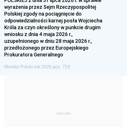
POLSKIEJ z dnia 31 lipca 2026 r. w sprawie
1993
1992
1991
wyrażenia przez Sejm Rzeczypospolitej
Polskiej zgody na pociągnięcie do
1990
1989
1988
odpowiedzialności karnej posła Wojciecha
1987
1986
1985
Króla za czyn określony w punkcie drugim
wniosku z dnia 4 maja 2026 r.,
1984
1983
1982
uzupełnionego w dniu 28 maja 2026 r.,
1981
1980
1979
przedłożonego przez Europejskiego
Prokuratora Generalnego
1978
1977
1976
1975
1974
1973
Monitor Polski rok 2026 poz. 753
1972
1971
1970
1969
1968
1967
1966
1965
1964
1963
1962
1961
REKLAMA
1960
1959
1958
1957
1956
1955