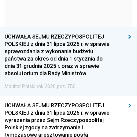
1954
1953
1952
1951
1950
1949
1948
1947
1946
UCHWAŁA SEJMU RZECZYPOSPOLITEJ
1939
1938
1937
POLSKIEJ z dnia 31 lipca 2026 r. w sprawie
sprawozdania z wykonania budżetu
1936
1930
państwa za okres od dnia 1 stycznia do
dnia 31 grudnia 2025 r. oraz w sprawie
absolutorium dla Rady Ministrów
Monitor Polski rok 2026 poz. 756
UCHWAŁA SEJMU RZECZYPOSPOLITEJ
POLSKIEJ z dnia 31 lipca 2026 r. w sprawie
wyrażenia przez Sejm Rzeczypospolitej
Polskiej zgody na zatrzymanie i
tymczasowe aresztowanie posła