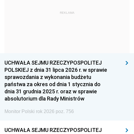
1963
1962
1961
REKLAMA
1960
1959
1958
1957
1956
1955
1954
1953
1952
1951
1950
1949
1948
1947
1946
UCHWAŁA SEJMU RZECZYPOSPOLITEJ
1939
1938
1937
POLSKIEJ z dnia 31 lipca 2026 r. w sprawie
sprawozdania z wykonania budżetu
1936
1930
państwa za okres od dnia 1 stycznia do
dnia 31 grudnia 2025 r. oraz w sprawie
absolutorium dla Rady Ministrów
Monitor Polski rok 2026 poz. 756
UCHWAŁA SEJMU RZECZYPOSPOLITEJ