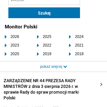
Monitor Polski
2026
2025
2024
2023
2022
2021
2020
2019
2018
2017
2016
2015
pokaż więcej
2014
2013
2012
2011
2010
2009
ZARZĄDZENIE NR 44 PREZESA RADY
MINISTRÓW z dnia 3 sierpnia 2026 r. w
2008
2007
2006
sprawie Rady do spraw promocji marki
2005
2004
2003
Polski
2002
2001
2000