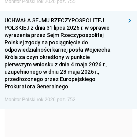
Monitor Polski rok 2026 poz. 755
1999
1998
1997
UCHWAŁA SEJMU RZECZYPOSPOLITEJ
1996
1995
1994
POLSKIEJ z dnia 31 lipca 2026 r. w sprawie
1993
1992
1991
wyrażenia przez Sejm Rzeczypospolitej
Polskiej zgody na pociągnięcie do
1990
1989
1988
odpowiedzialności karnej posła Wojciecha
1987
1986
1985
Króla za czyn określony w punkcie
pierwszym wniosku z dnia 4 maja 2026 r.,
1984
1983
1982
uzupełnionego w dniu 28 maja 2026 r.,
1981
1980
1979
przedłożonego przez Europejskiego
Prokuratora Generalnego
1978
1977
1976
1975
1974
1973
Monitor Polski rok 2026 poz. 752
1972
1971
1970
1969
1968
1967
1966
1965
1964