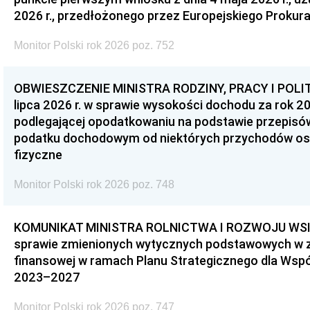
2026 r., przedłożonego przez Europejskiego Prokur
Monitor Polski rok 2026 poz. 752
OBWIESZCZENIE MINISTRA RODZINY, PRACY I POLIT
lipca 2026 r. w sprawie wysokości dochodu za rok 20
podlegającej opodatkowaniu na podstawie przepis
podatku dochodowym od niektórych przychodów os
fizyczne
Monitor Polski rok 2026 poz. 748
KOMUNIKAT MINISTRA ROLNICTWA I ROZWOJU WSI z d
sprawie zmienionych wytycznych podstawowych w 
finansowej w ramach Planu Strategicznego dla Wspóln
2023–2027
Monitor Polski rok 2026 poz. 747