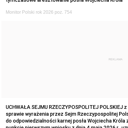
Monitor Polski rok 2026 poz. 754
REKLAMA
UCHWAŁA SEJMU RZECZYPOSPOLITEJ POLSKIEJ z dnia
sprawie wyrażenia przez Sejm Rzeczypospolitej Pols
do odpowiedzialności karnej posła Wojciecha Króla 
punkcie pierwszym wniosku z dnia 4 maja 2026 r., u