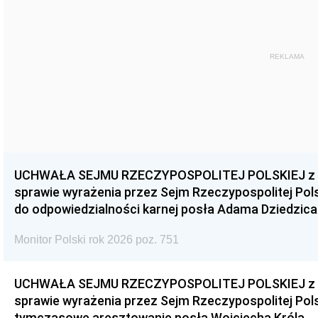
REKLAMA
UCHWAŁA SEJMU RZECZYPOSPOLITEJ POLSKIEJ z dnia
sprawie wyrażenia przez Sejm Rzeczypospolitej Pols
do odpowiedzialności karnej posła Adama Dziedzica
Monitor Polski rok 2026 poz. 751
UCHWAŁA SEJMU RZECZYPOSPOLITEJ POLSKIEJ z dnia
sprawie wyrażenia przez Sejm Rzeczypospolitej Pols
tymczasowe aresztowanie posła Wojciecha Króla