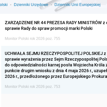
olski
Dzienniki Urzędowe
Dzienniki Unii Europejskiej
ZARZĄDZENIE NR 44 PREZESA RADY MINISTRÓW z dnia
sprawie Rady do spraw promocji marki Polski
Monitor Polski rok 2026 poz. 755
UCHWAŁA SEJMU RZECZYPOSPOLITEJ POLSKIEJ z dnia
sprawie wyrażenia przez Sejm Rzeczypospolitej Pols
do odpowiedzialności karnej posła Wojciecha Króla 
punkcie drugim wniosku z dnia 4 maja 2026 r., uzupe
2026 r., przedłożonego przez Europejskiego Prokur
Monitor Polski rok 2026 poz. 753