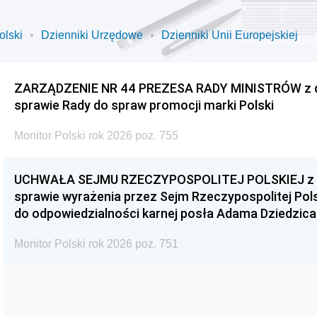
olski
Dzienniki Urzędowe
Dzienniki Unii Europejskiej
ZARZĄDZENIE NR 44 PREZESA RADY MINISTRÓW z dnia
sprawie Rady do spraw promocji marki Polski
Monitor Polski rok 2026 poz. 755
UCHWAŁA SEJMU RZECZYPOSPOLITEJ POLSKIEJ z dnia
sprawie wyrażenia przez Sejm Rzeczypospolitej Pols
do odpowiedzialności karnej posła Adama Dziedzica
Monitor Polski rok 2026 poz. 751