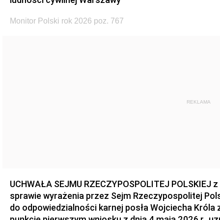
Monitor Polski rok 2026 poz. 767
REKLAMA
UCHWAŁA SEJMU RZECZYPOSPOLITEJ POLSKIEJ z dnia
sprawie wyrażenia przez Sejm Rzeczypospolitej Pols
do odpowiedzialności karnej posła Wojciecha Króla 
punkcie pierwszym wniosku z dnia 4 maja 2026 r., u