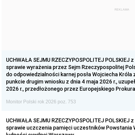
REKLAMA
UCHWAŁA SEJMU RZECZYPOSPOLITEJ POLSKIEJ z dnia
sprawie wyrażenia przez Sejm Rzeczypospolitej Pols
do odpowiedzialności karnej posła Wojciecha Króla 
punkcie drugim wniosku z dnia 4 maja 2026 r., uzupe
2026 r., przedłożonego przez Europejskiego Prokur
Monitor Polski rok 2026 poz. 753
UCHWAŁA SEJMU RZECZYPOSPOLITEJ POLSKIEJ z dnia
sprawie uczczenia pamięci uczestników Powstania
ludności cywilnej Warszawy