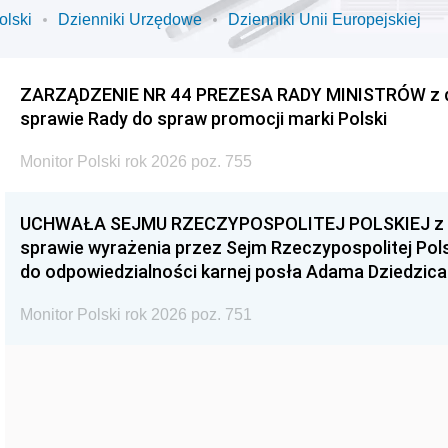
olski
Dzienniki Urzędowe
Dzienniki Unii Europejskiej
ZARZĄDZENIE NR 44 PREZESA RADY MINISTRÓW z dnia
sprawie Rady do spraw promocji marki Polski
Monitor Polski rok 2026 poz. 755
UCHWAŁA SEJMU RZECZYPOSPOLITEJ POLSKIEJ z dnia
sprawie wyrażenia przez Sejm Rzeczypospolitej Pols
do odpowiedzialności karnej posła Adama Dziedzica
Monitor Polski rok 2026 poz. 751