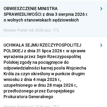
1960
1959
1958
OBWIESZCZENIE MINISTRA
1957
1956
1955
SPRAWIEDLIWOŚCI z dnia 3 sierpnia 2026 r.
o wolnych stanowiskach sędziowskich
1954
1953
1952
Monitor Polski rok 2026 poz. 771
1951
1950
1949
1948
1947
1946
UCHWAŁA SEJMU RZECZYPOSPOLITEJ
1939
1938
1937
POLSKIEJ z dnia 31 lipca 2026 r. w sprawie
wyrażenia przez Sejm Rzeczypospolitej
1936
1930
Polskiej zgody na pociągnięcie do
odpowiedzialności karnej posła Wojciecha
Króla za czyn określony w punkcie drugim
wniosku z dnia 4 maja 2026 r.,
uzupełnionego w dniu 28 maja 2026 r.,
przedłożonego przez Europejskiego
Prokuratora Generalnego
Monitor Polski rok 2026 poz. 753