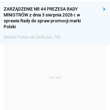
ZARZĄDZENIE NR 44 PREZESA RADY
1996
1995
1994
MINISTRÓW z dnia 3 sierpnia 2026 r. w
1993
1992
1991
sprawie Rady do spraw promocji marki
Polski
1990
1989
1988
1987
1986
1985
Monitor Polski rok 2026 poz. 755
1984
1983
1982
1981
1980
1979
1978
1977
1976
1975
1974
1973
REKLAMA
1972
1971
1970
1969
1968
1967
1966
1965
1964
1963
1962
1961