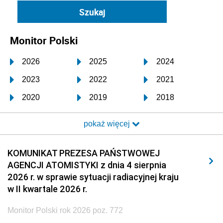
Monitor Polski
2026
2025
2024
2023
2022
2021
2020
2019
2018
2017
2016
2015
pokaż więcej
2014
2013
2012
2011
2010
2009
KOMUNIKAT PREZESA PAŃSTWOWEJ
AGENCJI ATOMISTYKI z dnia 4 sierpnia
2008
2007
2006
2026 r. w sprawie sytuacji radiacyjnej kraju
2005
2004
2003
w II kwartale 2026 r.
2002
2001
2000
Monitor Polski rok 2026 poz. 772
1999
1998
1997