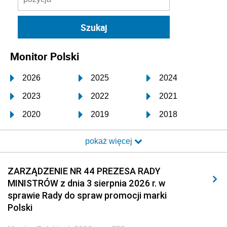
Monitor Polski
2026
2025
2024
2023
2022
2021
2020
2019
2018
2017
2016
2015
pokaż więcej
2014
2013
2012
2011
2010
2009
ZARZĄDZENIE NR 44 PREZESA RADY
MINISTRÓW z dnia 3 sierpnia 2026 r. w
2008
2007
2006
sprawie Rady do spraw promocji marki
2005
2004
2003
Polski
2002
2001
2000