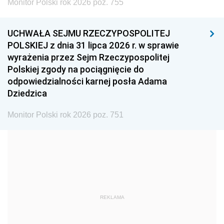
Monitor Polski rok 2026 poz. 755
1999
1998
1997
UCHWAŁA SEJMU RZECZYPOSPOLITEJ
1996
1995
1994
POLSKIEJ z dnia 31 lipca 2026 r. w sprawie
1993
1992
1991
wyrażenia przez Sejm Rzeczypospolitej
Polskiej zgody na pociągnięcie do
1990
1989
1988
odpowiedzialności karnej posła Adama
1987
1986
1985
Dziedzica
1984
1983
1982
Monitor Polski rok 2026 poz. 751
1981
1980
1979
1978
1977
1976
1975
1974
1973
1972
1971
1970
1969
1968
1967
REKLAMA
1966
1965
1964