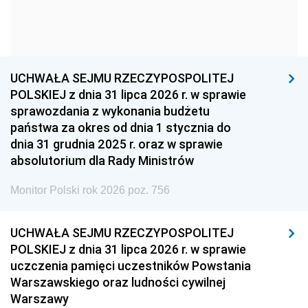
1963
1962
1961
1960
1959
1958
1957
1956
1955
UCHWAŁA SEJMU RZECZYPOSPOLITEJ
1954
1953
1952
POLSKIEJ z dnia 31 lipca 2026 r. w sprawie
1951
1950
1949
sprawozdania z wykonania budżetu
państwa za okres od dnia 1 stycznia do
1948
1947
1946
dnia 31 grudnia 2025 r. oraz w sprawie
1939
1938
1937
absolutorium dla Rady Ministrów
1936
1930
Monitor Polski rok 2026 poz. 756
UCHWAŁA SEJMU RZECZYPOSPOLITEJ
POLSKIEJ z dnia 31 lipca 2026 r. w sprawie
uczczenia pamięci uczestników Powstania
Warszawskiego oraz ludności cywilnej
Warszawy