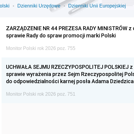
olski
Dzienniki Urzędowe
Dzienniki Unii Europejskiej
ZARZĄDZENIE NR 44 PREZESA RADY MINISTRÓW z dnia
sprawie Rady do spraw promocji marki Polski
Monitor Polski rok 2026 poz. 755
UCHWAŁA SEJMU RZECZYPOSPOLITEJ POLSKIEJ z dnia
sprawie wyrażenia przez Sejm Rzeczypospolitej Pols
do odpowiedzialności karnej posła Adama Dziedzica
Monitor Polski rok 2026 poz. 751