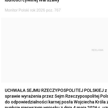
Monitor Polski rok 2026 poz. 767
REKLAMA
UCHWAŁA SEJMU RZECZYPOSPOLITEJ POLSKIEJ z dnia
sprawie wyrażenia przez Sejm Rzeczypospolitej Pols
do odpowiedzialności karnej posła Wojciecha Króla 
punkcie pierwszym wniosku z dnia 4 maja 2026 r., u