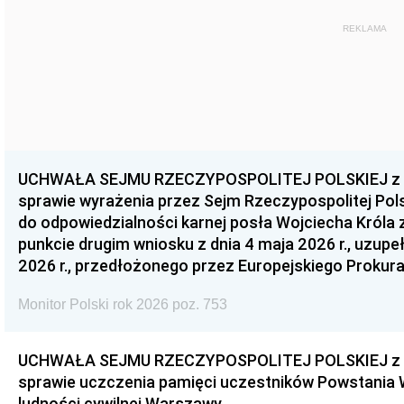
REKLAMA
UCHWAŁA SEJMU RZECZYPOSPOLITEJ POLSKIEJ z dnia
sprawie wyrażenia przez Sejm Rzeczypospolitej Pols
do odpowiedzialności karnej posła Wojciecha Króla 
punkcie drugim wniosku z dnia 4 maja 2026 r., uzupe
2026 r., przedłożonego przez Europejskiego Prokur
Monitor Polski rok 2026 poz. 753
UCHWAŁA SEJMU RZECZYPOSPOLITEJ POLSKIEJ z dnia
sprawie uczczenia pamięci uczestników Powstania
ludności cywilnej Warszawy