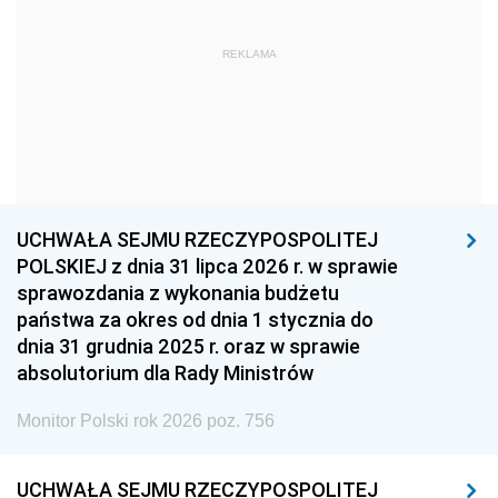
1963
1962
1961
REKLAMA
1960
1959
1958
1957
1956
1955
1954
1953
1952
1951
1950
1949
1948
1947
1946
UCHWAŁA SEJMU RZECZYPOSPOLITEJ
1939
1938
1937
POLSKIEJ z dnia 31 lipca 2026 r. w sprawie
sprawozdania z wykonania budżetu
1936
1930
państwa za okres od dnia 1 stycznia do
dnia 31 grudnia 2025 r. oraz w sprawie
absolutorium dla Rady Ministrów
Monitor Polski rok 2026 poz. 756
UCHWAŁA SEJMU RZECZYPOSPOLITEJ