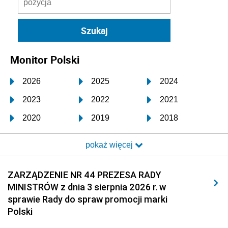
Monitor Polski
2026
2025
2024
2023
2022
2021
2020
2019
2018
2017
2016
2015
pokaż więcej
2014
2013
2012
2011
2010
2009
ZARZĄDZENIE NR 44 PREZESA RADY
MINISTRÓW z dnia 3 sierpnia 2026 r. w
2008
2007
2006
sprawie Rady do spraw promocji marki
2005
2004
2003
Polski
2002
2001
2000