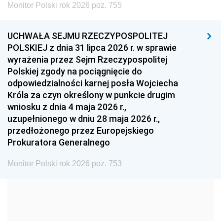
Monitor Polski rok 2026 poz. 755
1999
1998
1997
UCHWAŁA SEJMU RZECZYPOSPOLITEJ
1996
1995
1994
POLSKIEJ z dnia 31 lipca 2026 r. w sprawie
1993
1992
1991
wyrażenia przez Sejm Rzeczypospolitej
Polskiej zgody na pociągnięcie do
1990
1989
1988
odpowiedzialności karnej posła Wojciecha
1987
1986
1985
Króla za czyn określony w punkcie drugim
wniosku z dnia 4 maja 2026 r.,
1984
1983
1982
uzupełnionego w dniu 28 maja 2026 r.,
1981
1980
1979
przedłożonego przez Europejskiego
Prokuratora Generalnego
1978
1977
1976
1975
1974
1973
Monitor Polski rok 2026 poz. 753
1972
1971
1970
1969
1968
1967
1966
1965
1964