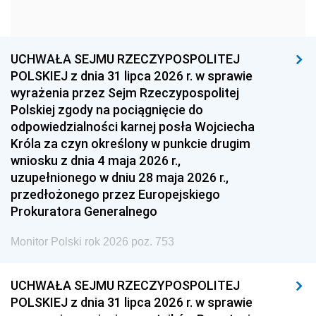
1960
1959
1958
1957
1956
1955
UCHWAŁA SEJMU RZECZYPOSPOLITEJ
1954
1953
1952
POLSKIEJ z dnia 31 lipca 2026 r. w sprawie
1951
1950
1949
wyrażenia przez Sejm Rzeczypospolitej
Polskiej zgody na pociągnięcie do
1948
1947
1946
odpowiedzialności karnej posła Wojciecha
1939
1938
1937
Króla za czyn określony w punkcie drugim
wniosku z dnia 4 maja 2026 r.,
1936
1930
uzupełnionego w dniu 28 maja 2026 r.,
przedłożonego przez Europejskiego
Prokuratora Generalnego
Monitor Polski rok 2026 poz. 753
UCHWAŁA SEJMU RZECZYPOSPOLITEJ
POLSKIEJ z dnia 31 lipca 2026 r. w sprawie