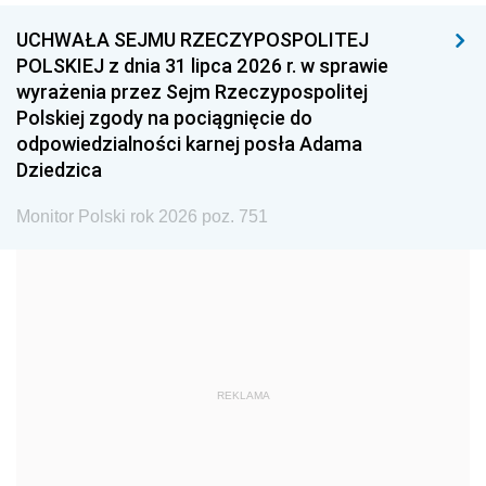
UCHWAŁA SEJMU RZECZYPOSPOLITEJ
1996
1995
1994
POLSKIEJ z dnia 31 lipca 2026 r. w sprawie
1993
1992
1991
wyrażenia przez Sejm Rzeczypospolitej
Polskiej zgody na pociągnięcie do
1990
1989
1988
odpowiedzialności karnej posła Adama
1987
1986
1985
Dziedzica
1984
1983
1982
Monitor Polski rok 2026 poz. 751
1981
1980
1979
1978
1977
1976
1975
1974
1973
1972
1971
1970
1969
1968
1967
REKLAMA
1966
1965
1964
1963
1962
1961