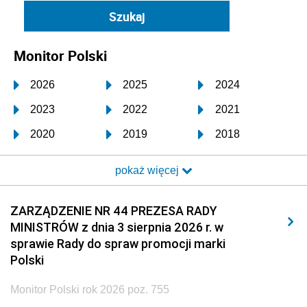
Monitor Polski
2026
2025
2024
2023
2022
2021
2020
2019
2018
2017
2016
2015
pokaż więcej
2014
2013
2012
2011
2010
2009
ZARZĄDZENIE NR 44 PREZESA RADY
MINISTRÓW z dnia 3 sierpnia 2026 r. w
2008
2007
2006
sprawie Rady do spraw promocji marki
2005
2004
2003
Polski
2002
2001
2000
Monitor Polski rok 2026 poz. 755
1999
1998
1997