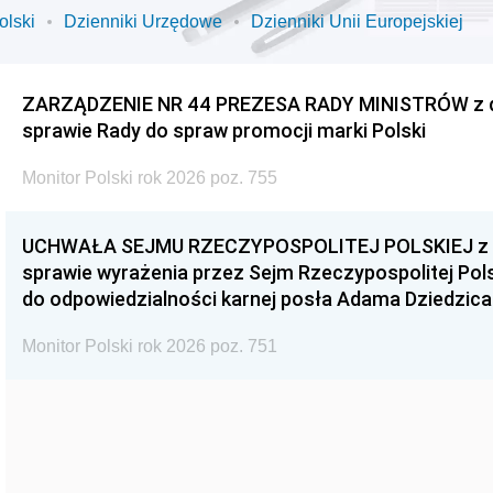
olski
Dzienniki Urzędowe
Dzienniki Unii Europejskiej
ZARZĄDZENIE NR 44 PREZESA RADY MINISTRÓW z dnia
sprawie Rady do spraw promocji marki Polski
Monitor Polski rok 2026 poz. 755
UCHWAŁA SEJMU RZECZYPOSPOLITEJ POLSKIEJ z dnia
sprawie wyrażenia przez Sejm Rzeczypospolitej Pols
do odpowiedzialności karnej posła Adama Dziedzica
Monitor Polski rok 2026 poz. 751