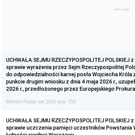
REKLAMA
UCHWAŁA SEJMU RZECZYPOSPOLITEJ POLSKIEJ z dnia
sprawie wyrażenia przez Sejm Rzeczypospolitej Pols
do odpowiedzialności karnej posła Wojciecha Króla 
punkcie drugim wniosku z dnia 4 maja 2026 r., uzupe
2026 r., przedłożonego przez Europejskiego Prokur
Monitor Polski rok 2026 poz. 753
UCHWAŁA SEJMU RZECZYPOSPOLITEJ POLSKIEJ z dnia
sprawie uczczenia pamięci uczestników Powstania
ludności cywilnej Warszawy