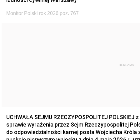
Monitor Polski rok 2026 poz. 767
REKLAMA
UCHWAŁA SEJMU RZECZYPOSPOLITEJ POLSKIEJ z dnia
sprawie wyrażenia przez Sejm Rzeczypospolitej Pols
do odpowiedzialności karnej posła Wojciecha Króla 
punkcie pierwszym wniosku z dnia 4 maja 2026 r., u