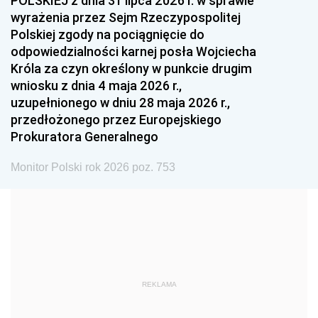
POLSKIEJ z dnia 31 lipca 2026 r. w sprawie
1993
1992
1991
wyrażenia przez Sejm Rzeczypospolitej
Polskiej zgody na pociągnięcie do
1990
1989
1988
odpowiedzialności karnej posła Wojciecha
1987
1986
1985
Króla za czyn określony w punkcie drugim
wniosku z dnia 4 maja 2026 r.,
1984
1983
1982
uzupełnionego w dniu 28 maja 2026 r.,
1981
1980
1979
przedłożonego przez Europejskiego
Prokuratora Generalnego
1978
1977
1976
1975
1974
1973
Monitor Polski rok 2026 poz. 753
1972
1971
1970
1969
1968
1967
1966
1965
1964
1963
1962
1961
REKLAMA
1960
1959
1958
1957
1956
1955