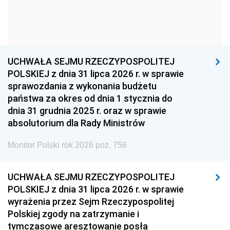
1954
1953
1952
1951
1950
1949
1948
1947
1946
UCHWAŁA SEJMU RZECZYPOSPOLITEJ
1939
1938
1937
POLSKIEJ z dnia 31 lipca 2026 r. w sprawie
sprawozdania z wykonania budżetu
1936
1930
państwa za okres od dnia 1 stycznia do
dnia 31 grudnia 2025 r. oraz w sprawie
absolutorium dla Rady Ministrów
Monitor Polski rok 2026 poz. 756
UCHWAŁA SEJMU RZECZYPOSPOLITEJ
POLSKIEJ z dnia 31 lipca 2026 r. w sprawie
wyrażenia przez Sejm Rzeczypospolitej
Polskiej zgody na zatrzymanie i
tymczasowe aresztowanie posła