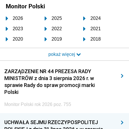
Monitor Polski
2026
2025
2024
2023
2022
2021
2020
2019
2018
2017
2016
2015
pokaż więcej
2014
2013
2012
2011
2010
2009
ZARZĄDZENIE NR 44 PREZESA RADY
MINISTRÓW z dnia 3 sierpnia 2026 r. w
2008
2007
2006
sprawie Rady do spraw promocji marki
2005
2004
2003
Polski
2002
2001
2000
Monitor Polski rok 2026 poz. 755
1999
1998
1997
UCHWAŁA SEJMU RZECZYPOSPOLITEJ
1996
1995
1994