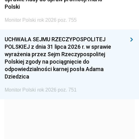
2005
2004
2003
Polski
2002
2001
2000
Monitor Polski rok 2026 poz. 755
1999
1998
1997
UCHWAŁA SEJMU RZECZYPOSPOLITEJ
1996
1995
1994
POLSKIEJ z dnia 31 lipca 2026 r. w sprawie
1993
1992
1991
wyrażenia przez Sejm Rzeczypospolitej
Polskiej zgody na pociągnięcie do
1990
1989
1988
odpowiedzialności karnej posła Adama
1987
1986
1985
Dziedzica
1984
1983
1982
Monitor Polski rok 2026 poz. 751
1981
1980
1979
1978
1977
1976
1975
1974
1973
1972
1971
1970