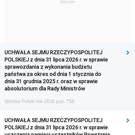
1969
1968
1967
REKLAMA
1966
1965
1964
1963
1962
1961
1960
1959
1958
1957
1956
1955
UCHWAŁA SEJMU RZECZYPOSPOLITEJ
1954
1953
1952
POLSKIEJ z dnia 31 lipca 2026 r. w sprawie
1951
1950
1949
sprawozdania z wykonania budżetu
państwa za okres od dnia 1 stycznia do
1948
1947
1946
dnia 31 grudnia 2025 r. oraz w sprawie
1939
1938
1937
absolutorium dla Rady Ministrów
1936
1930
Monitor Polski rok 2026 poz. 756
UCHWAŁA SEJMU RZECZYPOSPOLITEJ
POLSKIEJ z dnia 31 lipca 2026 r. w sprawie
uczczenia pamięci uczestników Powstania