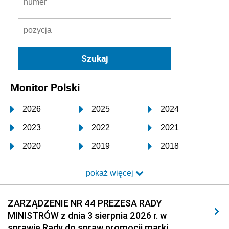
Monitor Polski
2026
2025
2024
2023
2022
2021
2020
2019
2018
2017
2016
2015
pokaż więcej
2014
2013
2012
2011
2010
2009
ZARZĄDZENIE NR 44 PREZESA RADY
MINISTRÓW z dnia 3 sierpnia 2026 r. w
2008
2007
2006
sprawie Rady do spraw promocji marki