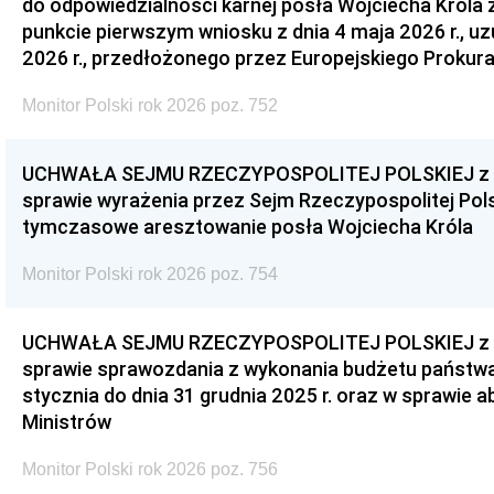
do odpowiedzialności karnej posła Wojciecha Króla 
punkcie pierwszym wniosku z dnia 4 maja 2026 r., u
2026 r., przedłożonego przez Europejskiego Prokur
Monitor Polski rok 2026 poz. 752
UCHWAŁA SEJMU RZECZYPOSPOLITEJ POLSKIEJ z dnia
sprawie wyrażenia przez Sejm Rzeczypospolitej Pols
tymczasowe aresztowanie posła Wojciecha Króla
Monitor Polski rok 2026 poz. 754
UCHWAŁA SEJMU RZECZYPOSPOLITEJ POLSKIEJ z dnia
sprawie sprawozdania z wykonania budżetu państwa 
stycznia do dnia 31 grudnia 2025 r. oraz w sprawie 
Ministrów
Monitor Polski rok 2026 poz. 756