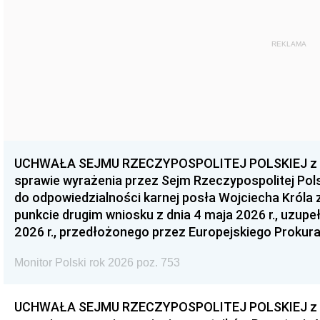
REKLAMA
UCHWAŁA SEJMU RZECZYPOSPOLITEJ POLSKIEJ z dnia
sprawie wyrażenia przez Sejm Rzeczypospolitej Pols
do odpowiedzialności karnej posła Wojciecha Króla 
punkcie drugim wniosku z dnia 4 maja 2026 r., uzupe
2026 r., przedłożonego przez Europejskiego Prokur
Monitor Polski rok 2026 poz. 753
UCHWAŁA SEJMU RZECZYPOSPOLITEJ POLSKIEJ z dnia