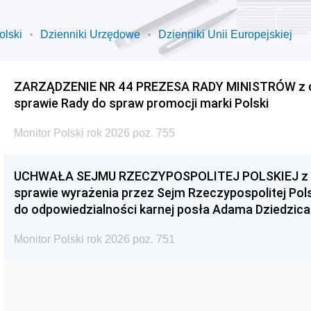
olski
Dzienniki Urzędowe
Dzienniki Unii Europejskiej
ZARZĄDZENIE NR 44 PREZESA RADY MINISTRÓW z dnia
sprawie Rady do spraw promocji marki Polski
Monitor Polski rok 2026 poz. 755
UCHWAŁA SEJMU RZECZYPOSPOLITEJ POLSKIEJ z dnia
sprawie wyrażenia przez Sejm Rzeczypospolitej Pols
do odpowiedzialności karnej posła Adama Dziedzica
Monitor Polski rok 2026 poz. 751