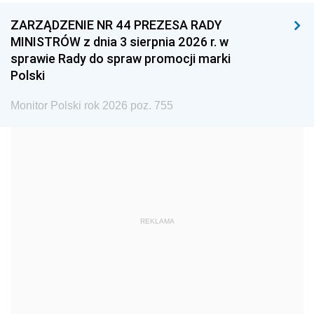
ZARZĄDZENIE NR 44 PREZESA RADY
1996
1995
1994
MINISTRÓW z dnia 3 sierpnia 2026 r. w
1993
1992
1991
sprawie Rady do spraw promocji marki
Polski
1990
1989
1988
1987
1986
1985
Monitor Polski rok 2026 poz. 755
1984
1983
1982
1981
1980
1979
1978
1977
1976
1975
1974
1973
REKLAMA
1972
1971
1970
1969
1968
1967
1966
1965
1964
1963
1962
1961