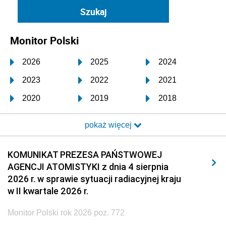
Monitor Polski
2026
2025
2024
2023
2022
2021
2020
2019
2018
2017
2016
2015
pokaż więcej
2014
2013
2012
2011
2010
2009
KOMUNIKAT PREZESA PAŃSTWOWEJ
AGENCJI ATOMISTYKI z dnia 4 sierpnia
2008
2007
2006
2026 r. w sprawie sytuacji radiacyjnej kraju
2005
2004
2003
w II kwartale 2026 r.
2002
2001
2000
Monitor Polski rok 2026 poz. 772
1999
1998
1997