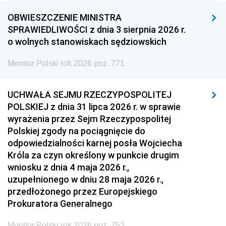
1960
1959
1958
OBWIESZCZENIE MINISTRA
1957
1956
1955
SPRAWIEDLIWOŚCI z dnia 3 sierpnia 2026 r.
o wolnych stanowiskach sędziowskich
1954
1953
1952
Monitor Polski rok 2026 poz. 771
1951
1950
1949
1948
1947
1946
UCHWAŁA SEJMU RZECZYPOSPOLITEJ
1939
1938
1937
POLSKIEJ z dnia 31 lipca 2026 r. w sprawie
wyrażenia przez Sejm Rzeczypospolitej
1936
1930
Polskiej zgody na pociągnięcie do
odpowiedzialności karnej posła Wojciecha
Króla za czyn określony w punkcie drugim
wniosku z dnia 4 maja 2026 r.,
uzupełnionego w dniu 28 maja 2026 r.,
przedłożonego przez Europejskiego
Prokuratora Generalnego
Monitor Polski rok 2026 poz. 753