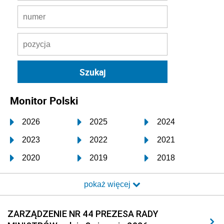
Monitor Polski
2026
2025
2024
2023
2022
2021
2020
2019
2018
2017
2016
2015
pokaż więcej
2014
2013
2012
2011
2010
2009
ZARZĄDZENIE NR 44 PREZESA RADY