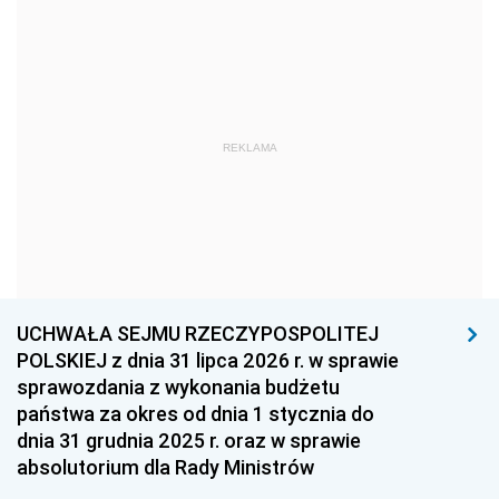
1969
1968
1967
1966
1965
1964
1963
1962
1961
REKLAMA
1960
1959
1958
1957
1956
1955
1954
1953
1952
1951
1950
1949
1948
1947
1946
UCHWAŁA SEJMU RZECZYPOSPOLITEJ
1939
1938
1937
POLSKIEJ z dnia 31 lipca 2026 r. w sprawie
sprawozdania z wykonania budżetu
1936
1930
państwa za okres od dnia 1 stycznia do
dnia 31 grudnia 2025 r. oraz w sprawie
absolutorium dla Rady Ministrów