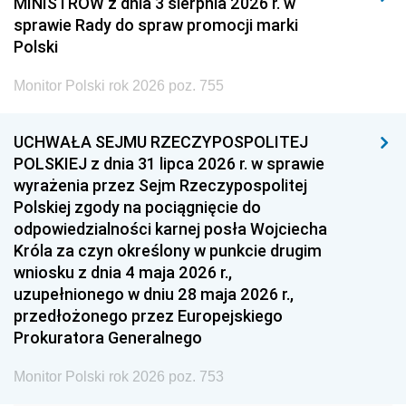
MINISTRÓW z dnia 3 sierpnia 2026 r. w
2008
2007
2006
sprawie Rady do spraw promocji marki
2005
2004
2003
Polski
2002
2001
2000
Monitor Polski rok 2026 poz. 755
1999
1998
1997
UCHWAŁA SEJMU RZECZYPOSPOLITEJ
1996
1995
1994
POLSKIEJ z dnia 31 lipca 2026 r. w sprawie
1993
1992
1991
wyrażenia przez Sejm Rzeczypospolitej
Polskiej zgody na pociągnięcie do
1990
1989
1988
odpowiedzialności karnej posła Wojciecha
1987
1986
1985
Króla za czyn określony w punkcie drugim
wniosku z dnia 4 maja 2026 r.,
1984
1983
1982
uzupełnionego w dniu 28 maja 2026 r.,
1981
1980
1979
przedłożonego przez Europejskiego
Prokuratora Generalnego
1978
1977
1976
1975
1974
1973
Monitor Polski rok 2026 poz. 753
1972
1971
1970