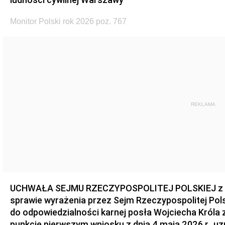
Monitor Polski rok 2026 poz. 767
REKLAMA
UCHWAŁA SEJMU RZECZYPOSPOLITEJ POLSKIEJ z dnia
sprawie wyrażenia przez Sejm Rzeczypospolitej Pols
do odpowiedzialności karnej posła Wojciecha Króla 
punkcie pierwszym wniosku z dnia 4 maja 2026 r., u