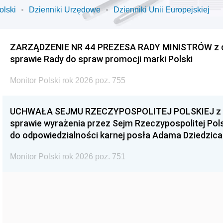
olski
Dzienniki Urzędowe
Dzienniki Unii Europejskiej
ZARZĄDZENIE NR 44 PREZESA RADY MINISTRÓW z dnia
sprawie Rady do spraw promocji marki Polski
Monitor Polski rok 2026 poz. 755
UCHWAŁA SEJMU RZECZYPOSPOLITEJ POLSKIEJ z dnia
sprawie wyrażenia przez Sejm Rzeczypospolitej Pols
do odpowiedzialności karnej posła Adama Dziedzica
Monitor Polski rok 2026 poz. 751