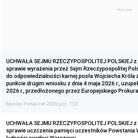
REKLAMA
UCHWAŁA SEJMU RZECZYPOSPOLITEJ POLSKIEJ z dnia
sprawie wyrażenia przez Sejm Rzeczypospolitej Pols
do odpowiedzialności karnej posła Wojciecha Króla 
punkcie drugim wniosku z dnia 4 maja 2026 r., uzupe
2026 r., przedłożonego przez Europejskiego Prokur
Monitor Polski rok 2026 poz. 753
UCHWAŁA SEJMU RZECZYPOSPOLITEJ POLSKIEJ z dnia
sprawie uczczenia pamięci uczestników Powstania
ludności cywilnej Warszawy