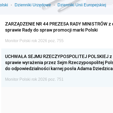
olski
Dzienniki Urzędowe
Dzienniki Unii Europejskiej
ZARZĄDZENIE NR 44 PREZESA RADY MINISTRÓW z dnia
sprawie Rady do spraw promocji marki Polski
Monitor Polski rok 2026 poz. 755
UCHWAŁA SEJMU RZECZYPOSPOLITEJ POLSKIEJ z dnia
sprawie wyrażenia przez Sejm Rzeczypospolitej Pols
do odpowiedzialności karnej posła Adama Dziedzica
Monitor Polski rok 2026 poz. 751