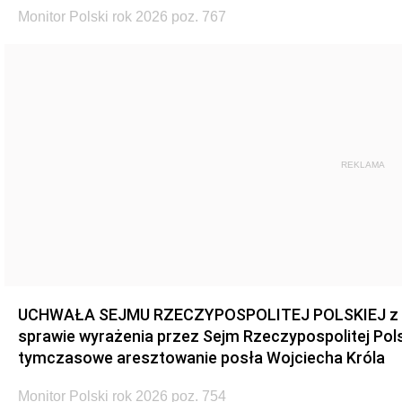
Monitor Polski rok 2026 poz. 767
REKLAMA
UCHWAŁA SEJMU RZECZYPOSPOLITEJ POLSKIEJ z dnia
sprawie wyrażenia przez Sejm Rzeczypospolitej Pols
tymczasowe aresztowanie posła Wojciecha Króla
Monitor Polski rok 2026 poz. 754