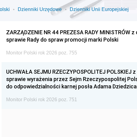
olski
Dzienniki Urzędowe
Dzienniki Unii Europejskiej
ZARZĄDZENIE NR 44 PREZESA RADY MINISTRÓW z dnia
sprawie Rady do spraw promocji marki Polski
Monitor Polski rok 2026 poz. 755
UCHWAŁA SEJMU RZECZYPOSPOLITEJ POLSKIEJ z dnia
sprawie wyrażenia przez Sejm Rzeczypospolitej Pols
do odpowiedzialności karnej posła Adama Dziedzica
Monitor Polski rok 2026 poz. 751