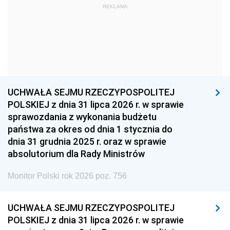
REKLAMA
1960
1959
1958
1957
1956
1955
1954
1953
1952
1951
1950
1949
1948
1947
1946
UCHWAŁA SEJMU RZECZYPOSPOLITEJ
1939
1938
1937
POLSKIEJ z dnia 31 lipca 2026 r. w sprawie
sprawozdania z wykonania budżetu
1936
1930
państwa za okres od dnia 1 stycznia do
dnia 31 grudnia 2025 r. oraz w sprawie
absolutorium dla Rady Ministrów
Monitor Polski rok 2026 poz. 756
UCHWAŁA SEJMU RZECZYPOSPOLITEJ
POLSKIEJ z dnia 31 lipca 2026 r. w sprawie