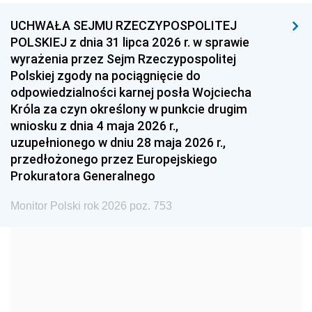
UCHWAŁA SEJMU RZECZYPOSPOLITEJ
1996
1995
1994
POLSKIEJ z dnia 31 lipca 2026 r. w sprawie
1993
1992
1991
wyrażenia przez Sejm Rzeczypospolitej
Polskiej zgody na pociągnięcie do
1990
1989
1988
odpowiedzialności karnej posła Wojciecha
1987
1986
1985
Króla za czyn określony w punkcie drugim
wniosku z dnia 4 maja 2026 r.,
1984
1983
1982
uzupełnionego w dniu 28 maja 2026 r.,
1981
1980
1979
przedłożonego przez Europejskiego
Prokuratora Generalnego
1978
1977
1976
1975
1974
1973
Monitor Polski rok 2026 poz. 753
1972
1971
1970
1969
1968
1967
1966
1965
1964
1963
1962
1961