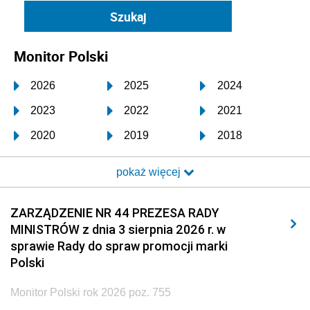
Monitor Polski
2026
2025
2024
2023
2022
2021
2020
2019
2018
2017
2016
2015
pokaż więcej
2014
2013
2012
2011
2010
2009
ZARZĄDZENIE NR 44 PREZESA RADY
MINISTRÓW z dnia 3 sierpnia 2026 r. w
2008
2007
2006
sprawie Rady do spraw promocji marki
2005
2004
2003
Polski
2002
2001
2000
Monitor Polski rok 2026 poz. 755
1999
1998
1997