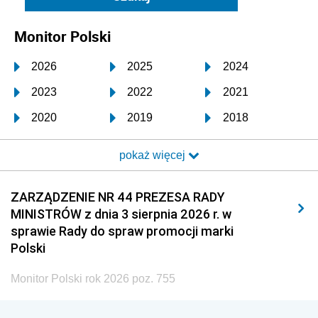
Monitor Polski
2026
2025
2024
2023
2022
2021
2020
2019
2018
2017
2016
2015
pokaż więcej
2014
2013
2012
2011
2010
2009
ZARZĄDZENIE NR 44 PREZESA RADY
MINISTRÓW z dnia 3 sierpnia 2026 r. w
2008
2007
2006
sprawie Rady do spraw promocji marki
2005
2004
2003
Polski
2002
2001
2000
Monitor Polski rok 2026 poz. 755
1999
1998
1997