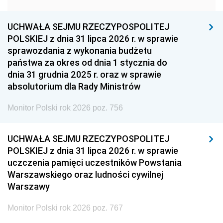
1957
1956
1955
UCHWAŁA SEJMU RZECZYPOSPOLITEJ
1954
1953
1952
POLSKIEJ z dnia 31 lipca 2026 r. w sprawie
1951
1950
1949
sprawozdania z wykonania budżetu
państwa za okres od dnia 1 stycznia do
1948
1947
1946
dnia 31 grudnia 2025 r. oraz w sprawie
1939
1938
1937
absolutorium dla Rady Ministrów
1936
1930
Monitor Polski rok 2026 poz. 756
UCHWAŁA SEJMU RZECZYPOSPOLITEJ
POLSKIEJ z dnia 31 lipca 2026 r. w sprawie
uczczenia pamięci uczestników Powstania
Warszawskiego oraz ludności cywilnej
Warszawy
Monitor Polski rok 2026 poz. 767