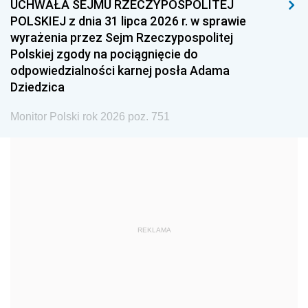
UCHWAŁA SEJMU RZECZYPOSPOLITEJ
1996
1995
1994
POLSKIEJ z dnia 31 lipca 2026 r. w sprawie
1993
1992
1991
wyrażenia przez Sejm Rzeczypospolitej
Polskiej zgody na pociągnięcie do
1990
1989
1988
odpowiedzialności karnej posła Adama
1987
1986
1985
Dziedzica
1984
1983
1982
Monitor Polski rok 2026 poz. 751
1981
1980
1979
1978
1977
1976
1975
1974
1973
1972
1971
1970
1969
1968
1967
REKLAMA
1966
1965
1964
1963
1962
1961
1960
1959
1958