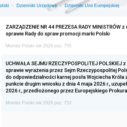
olski
Dzienniki Urzędowe
Dzienniki Unii Europejskiej
ZARZĄDZENIE NR 44 PREZESA RADY MINISTRÓW z dnia
sprawie Rady do spraw promocji marki Polski
Monitor Polski rok 2026 poz. 755
UCHWAŁA SEJMU RZECZYPOSPOLITEJ POLSKIEJ z dnia
sprawie wyrażenia przez Sejm Rzeczypospolitej Pols
do odpowiedzialności karnej posła Wojciecha Króla 
punkcie drugim wniosku z dnia 4 maja 2026 r., uzupe
2026 r., przedłożonego przez Europejskiego Prokur
Monitor Polski rok 2026 poz. 753