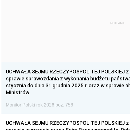
REKLAMA
UCHWAŁA SEJMU RZECZYPOSPOLITEJ POLSKIEJ z dnia
sprawie sprawozdania z wykonania budżetu państwa 
stycznia do dnia 31 grudnia 2025 r. oraz w sprawie 
Ministrów
Monitor Polski rok 2026 poz. 756
UCHWAŁA SEJMU RZECZYPOSPOLITEJ POLSKIEJ z dnia
sprawie wyrażenia przez Sejm Rzeczypospolitej Pols