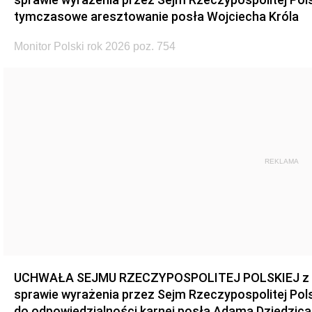
tymczasowe aresztowanie posła Wojciecha Króla
Monitor Polski rok 2026 poz. 754
REKLAMA
UCHWAŁA SEJMU RZECZYPOSPOLITEJ POLSKIEJ z dnia
sprawie wyrażenia przez Sejm Rzeczypospolitej Pols
do odpowiedzialności karnej posła Adama Dziedzica