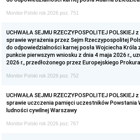
Monitor Polski rok 2026 poz. 751
UCHWAŁA SEJMU RZECZYPOSPOLITEJ POLSKIEJ z dnia
sprawie wyrażenia przez Sejm Rzeczypospolitej Pols
do odpowiedzialności karnej posła Wojciecha Króla 
punkcie pierwszym wniosku z dnia 4 maja 2026 r., u
2026 r., przedłożonego przez Europejskiego Prokur
Monitor Polski rok 2026 poz. 752
UCHWAŁA SEJMU RZECZYPOSPOLITEJ POLSKIEJ z dnia
sprawie uczczenia pamięci uczestników Powstania
ludności cywilnej Warszawy
Monitor Polski rok 2026 poz. 767