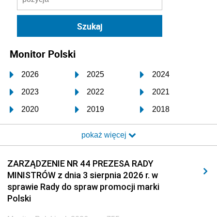
Monitor Polski
2026
2025
2024
2023
2022
2021
2020
2019
2018
2017
2016
2015
pokaż więcej
2014
2013
2012
2011
2010
2009
ZARZĄDZENIE NR 44 PREZESA RADY
MINISTRÓW z dnia 3 sierpnia 2026 r. w
2008
2007
2006
sprawie Rady do spraw promocji marki
2005
2004
2003
Polski
2002
2001
2000