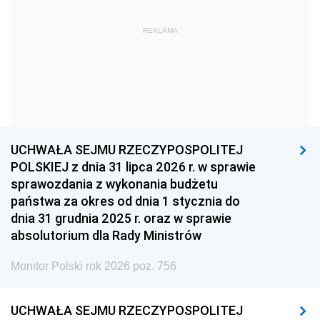
1963
1962
1961
REKLAMA
1960
1959
1958
1957
1956
1955
1954
1953
1952
1951
1950
1949
1948
1947
1946
UCHWAŁA SEJMU RZECZYPOSPOLITEJ
1939
1938
1937
POLSKIEJ z dnia 31 lipca 2026 r. w sprawie
sprawozdania z wykonania budżetu
1936
1930
państwa za okres od dnia 1 stycznia do
dnia 31 grudnia 2025 r. oraz w sprawie
absolutorium dla Rady Ministrów
Monitor Polski rok 2026 poz. 756
UCHWAŁA SEJMU RZECZYPOSPOLITEJ