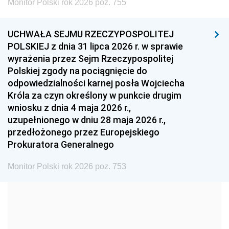
Monitor Polski rok 2026 poz. 755
1999
1998
1997
UCHWAŁA SEJMU RZECZYPOSPOLITEJ
1996
1995
1994
POLSKIEJ z dnia 31 lipca 2026 r. w sprawie
1993
1992
1991
wyrażenia przez Sejm Rzeczypospolitej
Polskiej zgody na pociągnięcie do
1990
1989
1988
odpowiedzialności karnej posła Wojciecha
1987
1986
1985
Króla za czyn określony w punkcie drugim
wniosku z dnia 4 maja 2026 r.,
1984
1983
1982
uzupełnionego w dniu 28 maja 2026 r.,
1981
1980
1979
przedłożonego przez Europejskiego
Prokuratora Generalnego
1978
1977
1976
1975
1974
1973
Monitor Polski rok 2026 poz. 753
1972
1971
1970
1969
1968
1967
1966
1965
1964