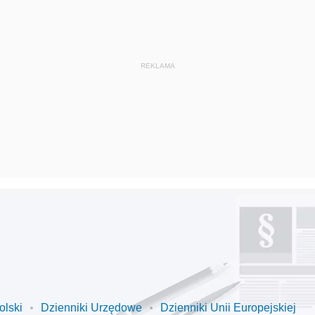
olski
Dzienniki Urzędowe
Dzienniki Unii Europejskiej