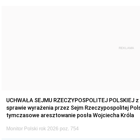
REKLAMA
UCHWAŁA SEJMU RZECZYPOSPOLITEJ POLSKIEJ z dnia
sprawie wyrażenia przez Sejm Rzeczypospolitej Pols
tymczasowe aresztowanie posła Wojciecha Króla
Monitor Polski rok 2026 poz. 754