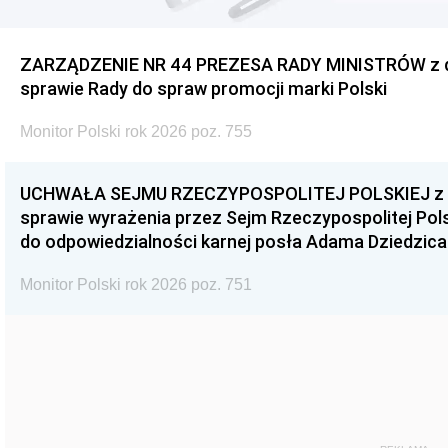
ZARZĄDZENIE NR 44 PREZESA RADY MINISTRÓW z dnia
sprawie Rady do spraw promocji marki Polski
Monitor Polski rok 2026 poz. 755
UCHWAŁA SEJMU RZECZYPOSPOLITEJ POLSKIEJ z dnia
sprawie wyrażenia przez Sejm Rzeczypospolitej Pols
do odpowiedzialności karnej posła Adama Dziedzica
Monitor Polski rok 2026 poz. 751