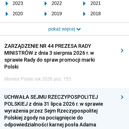
2023
2022
2021
2020
2019
2018
2017
2016
2015
pokaż więcej
2014
2013
2012
2011
2010
2009
ZARZĄDZENIE NR 44 PREZESA RADY
MINISTRÓW z dnia 3 sierpnia 2026 r. w
2008
2007
2006
sprawie Rady do spraw promocji marki
2005
2004
2003
Polski
2002
2001
2000
Monitor Polski rok 2026 poz. 755
1999
1998
1997
UCHWAŁA SEJMU RZECZYPOSPOLITEJ
1996
1995
1994
POLSKIEJ z dnia 31 lipca 2026 r. w sprawie
1993
1992
1991
wyrażenia przez Sejm Rzeczypospolitej
Polskiej zgody na pociągnięcie do
1990
1989
1988
odpowiedzialności karnej posła Adama
1987
1986
1985