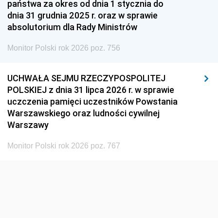
państwa za okres od dnia 1 stycznia do
1948
1947
1946
dnia 31 grudnia 2025 r. oraz w sprawie
1939
1938
1937
absolutorium dla Rady Ministrów
1936
1930
Monitor Polski rok 2026 poz. 756
UCHWAŁA SEJMU RZECZYPOSPOLITEJ
POLSKIEJ z dnia 31 lipca 2026 r. w sprawie
uczczenia pamięci uczestników Powstania
Warszawskiego oraz ludności cywilnej
Warszawy
Monitor Polski rok 2026 poz. 767