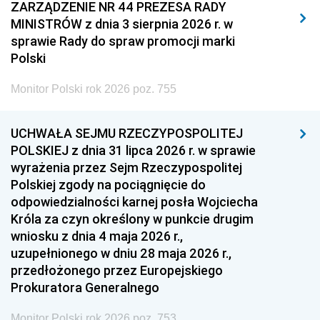
2011
2010
2009
ZARZĄDZENIE NR 44 PREZESA RADY
MINISTRÓW z dnia 3 sierpnia 2026 r. w
2008
2007
2006
sprawie Rady do spraw promocji marki
2005
2004
2003
Polski
2002
2001
2000
Monitor Polski rok 2026 poz. 755
1999
1998
1997
UCHWAŁA SEJMU RZECZYPOSPOLITEJ
1996
1995
1994
POLSKIEJ z dnia 31 lipca 2026 r. w sprawie
1993
1992
1991
wyrażenia przez Sejm Rzeczypospolitej
Polskiej zgody na pociągnięcie do
1990
1989
1988
odpowiedzialności karnej posła Wojciecha
1987
1986
1985
Króla za czyn określony w punkcie drugim
wniosku z dnia 4 maja 2026 r.,
1984
1983
1982
uzupełnionego w dniu 28 maja 2026 r.,
1981
1980
1979
przedłożonego przez Europejskiego
Prokuratora Generalnego
1978
1977
1976
1975
1974
1973
Monitor Polski rok 2026 poz. 753