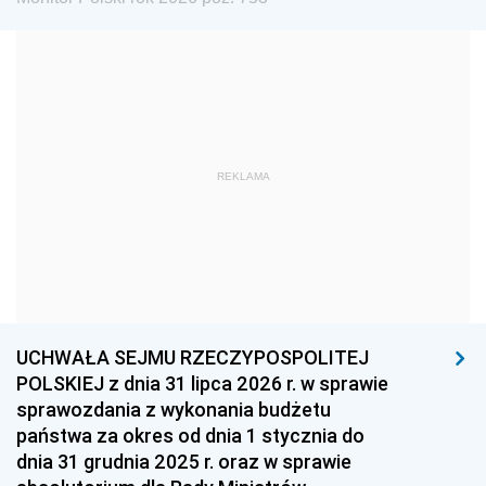
1972
1971
1970
1969
1968
1967
1966
1965
1964
1963
1962
1961
REKLAMA
1960
1959
1958
1957
1956
1955
1954
1953
1952
1951
1950
1949
1948
1947
1946
UCHWAŁA SEJMU RZECZYPOSPOLITEJ
1939
1938
1937
POLSKIEJ z dnia 31 lipca 2026 r. w sprawie
sprawozdania z wykonania budżetu
1936
1930
państwa za okres od dnia 1 stycznia do
dnia 31 grudnia 2025 r. oraz w sprawie