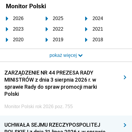
Monitor Polski
2026
2025
2024
2023
2022
2021
2020
2019
2018
2017
2016
2015
pokaż więcej
2014
2013
2012
2011
2010
2009
ZARZĄDZENIE NR 44 PREZESA RADY
MINISTRÓW z dnia 3 sierpnia 2026 r. w
2008
2007
2006
sprawie Rady do spraw promocji marki
2005
2004
2003
Polski
2002
2001
2000
Monitor Polski rok 2026 poz. 755
1999
1998
1997
UCHWAŁA SEJMU RZECZYPOSPOLITEJ
1996
1995
1994
POLSKIEJ z dnia 31 lipca 2026 r. w sprawie