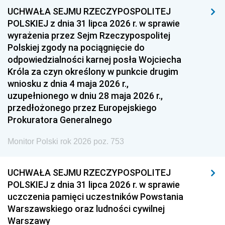
UCHWAŁA SEJMU RZECZYPOSPOLITEJ
1954
1953
1952
POLSKIEJ z dnia 31 lipca 2026 r. w sprawie
1951
1950
1949
wyrażenia przez Sejm Rzeczypospolitej
Polskiej zgody na pociągnięcie do
1948
1947
1946
odpowiedzialności karnej posła Wojciecha
1939
1938
1937
Króla za czyn określony w punkcie drugim
wniosku z dnia 4 maja 2026 r.,
1936
1930
uzupełnionego w dniu 28 maja 2026 r.,
przedłożonego przez Europejskiego
Prokuratora Generalnego
Monitor Polski rok 2026 poz. 753
UCHWAŁA SEJMU RZECZYPOSPOLITEJ
POLSKIEJ z dnia 31 lipca 2026 r. w sprawie
uczczenia pamięci uczestników Powstania
Warszawskiego oraz ludności cywilnej
Warszawy