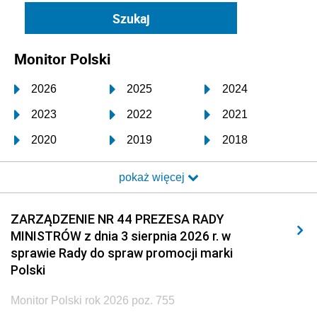
Monitor Polski
2026
2025
2024
2023
2022
2021
2020
2019
2018
2017
2016
2015
pokaż więcej
2014
2013
2012
2011
2010
2009
ZARZĄDZENIE NR 44 PREZESA RADY
MINISTRÓW z dnia 3 sierpnia 2026 r. w
2008
2007
2006
sprawie Rady do spraw promocji marki
2005
2004
2003
Polski
2002
2001
2000
Monitor Polski rok 2026 poz. 755