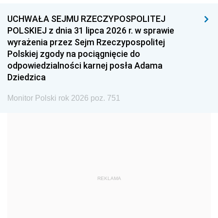
1999
1998
1997
UCHWAŁA SEJMU RZECZYPOSPOLITEJ
1996
1995
1994
POLSKIEJ z dnia 31 lipca 2026 r. w sprawie
1993
1992
1991
wyrażenia przez Sejm Rzeczypospolitej
Polskiej zgody na pociągnięcie do
1990
1989
1988
odpowiedzialności karnej posła Adama
1987
1986
1985
Dziedzica
1984
1983
1982
Monitor Polski rok 2026 poz. 751
1981
1980
1979
1978
1977
1976
1975
1974
1973
1972
1971
1970
1969
1968
1967
REKLAMA
1966
1965
1964
1963
1962
1961