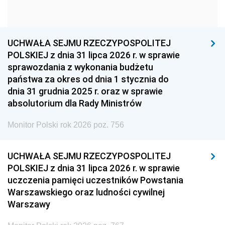
1960
1959
1958
1957
1956
1955
UCHWAŁA SEJMU RZECZYPOSPOLITEJ
1954
1953
1952
POLSKIEJ z dnia 31 lipca 2026 r. w sprawie
1951
1950
1949
sprawozdania z wykonania budżetu
państwa za okres od dnia 1 stycznia do
1948
1947
1946
dnia 31 grudnia 2025 r. oraz w sprawie
1939
1938
1937
absolutorium dla Rady Ministrów
1936
1930
Monitor Polski rok 2026 poz. 756
UCHWAŁA SEJMU RZECZYPOSPOLITEJ
POLSKIEJ z dnia 31 lipca 2026 r. w sprawie
uczczenia pamięci uczestników Powstania
Warszawskiego oraz ludności cywilnej
Warszawy