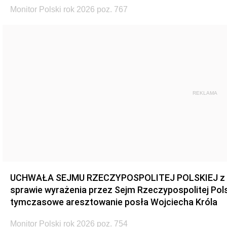
Monitor Polski rok 2026 poz. 767
REKLAMA
UCHWAŁA SEJMU RZECZYPOSPOLITEJ POLSKIEJ z dnia
sprawie wyrażenia przez Sejm Rzeczypospolitej Pols
tymczasowe aresztowanie posła Wojciecha Króla
Monitor Polski rok 2026 poz. 754