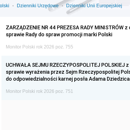
olski
Dzienniki Urzędowe
Dzienniki Unii Europejskiej
ZARZĄDZENIE NR 44 PREZESA RADY MINISTRÓW z dnia
sprawie Rady do spraw promocji marki Polski
Monitor Polski rok 2026 poz. 755
UCHWAŁA SEJMU RZECZYPOSPOLITEJ POLSKIEJ z dnia
sprawie wyrażenia przez Sejm Rzeczypospolitej Pols
do odpowiedzialności karnej posła Adama Dziedzica
Monitor Polski rok 2026 poz. 751