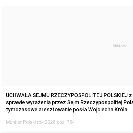
REKLAMA
UCHWAŁA SEJMU RZECZYPOSPOLITEJ POLSKIEJ z dnia
sprawie wyrażenia przez Sejm Rzeczypospolitej Pols
tymczasowe aresztowanie posła Wojciecha Króla
Monitor Polski rok 2026 poz. 754