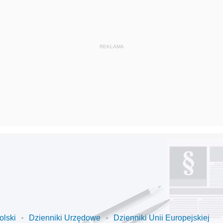
olski
Dzienniki Urzędowe
Dzienniki Unii Europejskiej