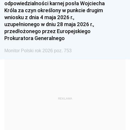
odpowiedzialności karnej posła Wojciecha
1987
1986
1985
Króla za czyn określony w punkcie drugim
wniosku z dnia 4 maja 2026 r.,
1984
1983
1982
uzupełnionego w dniu 28 maja 2026 r.,
1981
1980
1979
przedłożonego przez Europejskiego
Prokuratora Generalnego
1978
1977
1976
1975
1974
1973
Monitor Polski rok 2026 poz. 753
1972
1971
1970
1969
1968
1967
1966
1965
1964
1963
1962
1961
REKLAMA
1960
1959
1958
1957
1956
1955
1954
1953
1952