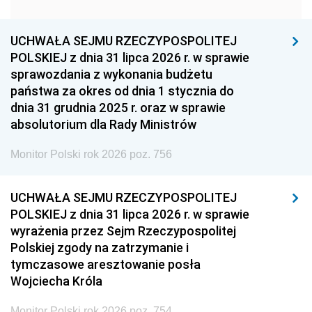
1951
1950
1949
1948
1947
1946
UCHWAŁA SEJMU RZECZYPOSPOLITEJ
1939
1938
1937
POLSKIEJ z dnia 31 lipca 2026 r. w sprawie
sprawozdania z wykonania budżetu
1936
1930
państwa za okres od dnia 1 stycznia do
dnia 31 grudnia 2025 r. oraz w sprawie
absolutorium dla Rady Ministrów
Monitor Polski rok 2026 poz. 756
UCHWAŁA SEJMU RZECZYPOSPOLITEJ
POLSKIEJ z dnia 31 lipca 2026 r. w sprawie
wyrażenia przez Sejm Rzeczypospolitej
Polskiej zgody na zatrzymanie i
tymczasowe aresztowanie posła
Wojciecha Króla
Monitor Polski rok 2026 poz. 754