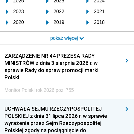
2026
2025
2024
2023
2022
2021
2020
2019
2018
2017
2016
2015
pokaż więcej
2014
2013
2012
2011
2010
2009
ZARZĄDZENIE NR 44 PREZESA RADY
MINISTRÓW z dnia 3 sierpnia 2026 r. w
2008
2007
2006
sprawie Rady do spraw promocji marki
2005
2004
2003
Polski
2002
2001
2000
Monitor Polski rok 2026 poz. 755
1999
1998
1997
UCHWAŁA SEJMU RZECZYPOSPOLITEJ
1996
1995
1994
POLSKIEJ z dnia 31 lipca 2026 r. w sprawie
1993
1992
1991
wyrażenia przez Sejm Rzeczypospolitej
Polskiej zgody na pociągnięcie do
1990
1989
1988